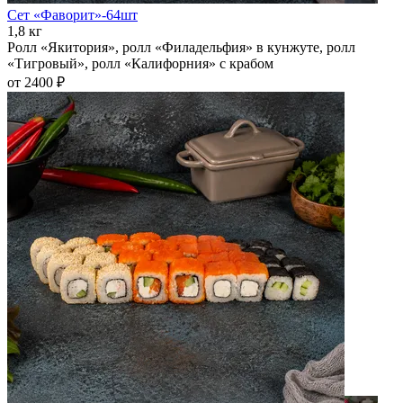
Сет «Фаворит»-64шт
1,8 кг
Ролл «Якитория», ролл «Филадельфия» в кунжуте, ролл
«Тигровый», ролл «Калифорния» с крабом
от 2400 ₽