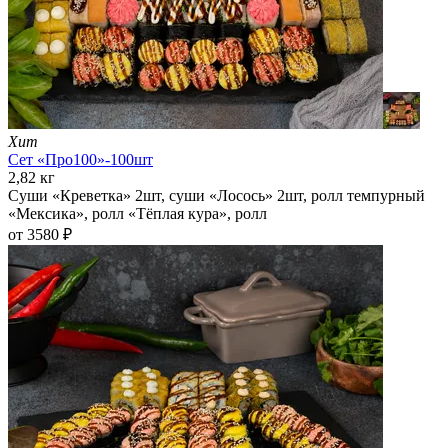
Хит
Сет «Про100»-100шт
2,82 кг
Суши «Креветка» 2шт, суши «Лосось» 2шт, ролл темпурный
«Мексика», ролл «Тёплая кура», ролл
от 3580 ₽