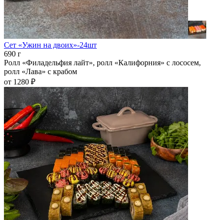
Сет «Ужин на двоих»-24шт
690 г
Ролл «Филадельфия лайт», ролл «Калифорния» с лососем,
ролл «Лава» с крабом
от 1280 ₽