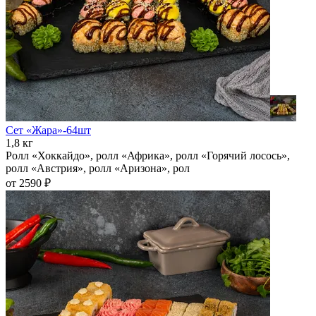
Сет «Жара»-64шт
1,8 кг
Ролл «Хоккайдо», ролл «Африка», ролл «Горячий лосось»,
ролл «Австрия», ролл «Аризона», рол
от 2590 ₽