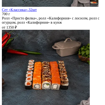
Сет «Классика»-32шт
700 г
Ролл «Просто филка», ролл «Калифорния» с лососем, ролл с
огурцом, ролл «Калифорния» в кунж
от 1350 ₽