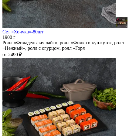
Сет «Хочука»-80шт
1900 г
Ролл «Филадельфия лайт», ролл «Филка в кунжуте», ролл
«Нежный», ролл с огурцом, ролл «Горя
от 2490 ₽