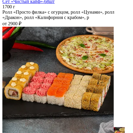
Сет «Чистый кайф»-68шт
1700 г
Ролл «Просто филка» с огурцом, ролл «Цунами», ролл
«Дракон», ролл «Калифорния с крабом», р
от 2900 ₽