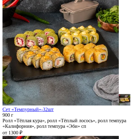
Сет «Темпурный»-32шт
900 г
Ролл «Тёплая кура», ролл «Тёплый лосось», ролл темпура
«Калифорния», ролл темпура «Эби» сп
от 1300 ₽