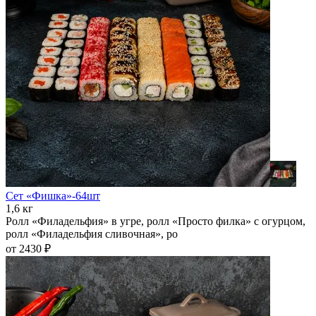
Сет «Фишка»-64шт
1,6 кг
Ролл «Филадельфия» в угре, ролл «Просто филка» с огурцом,
ролл «Филадельфия сливочная», ро
от 2430 ₽