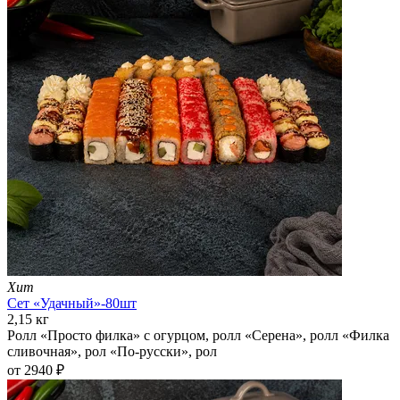
Хит
Сет «Удачный»-80шт
2,15 кг
Ролл «Просто филка» с огурцом, ролл «Серена», ролл «Филка
сливочная», рол «По-русски», рол
от 2940 ₽