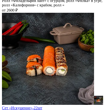
Ролл «Филадельфия лайт» с огурцом, ролл «Филка» в угре,
ролл «Калифорния» с крабом, ролл «
от 2600 ₽
Сет «Искушение»-22шт