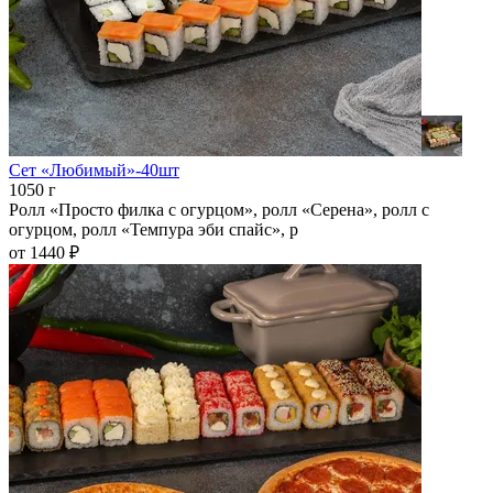
Сет «Любимый»-40шт
1050 г
Ролл «Просто филка с огурцом», ролл «Серена», ролл с
огурцом, ролл «Темпура эби спайс», р
от 1440 ₽