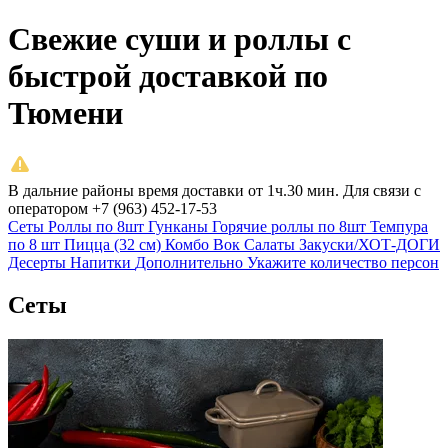
Свежие суши и роллы с
быстрой доставкой по
Тюмени
В дальние районы время доставки от 1ч.30 мин. Для связи с
оператором +7 (963) 452-17-53
Сеты
Роллы по 8шт
Гунканы
Горячие роллы по 8шт
Темпура
по 8 шт
Пицца (32 см)
Комбо
Вок
Салаты
Закуски/ХОТ-ДОГИ
Десерты
Напитки
Дополнительно
Укажите количество персон
Сеты