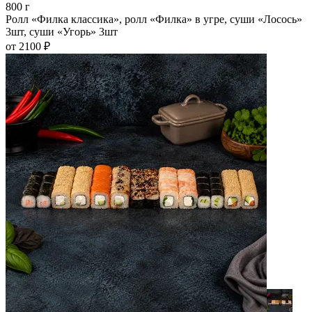
800 г
Ролл «Филка классика», ролл «Филка» в угре, суши «Лосось»
3шт, суши «Угорь» 3шт
от 2100 ₽