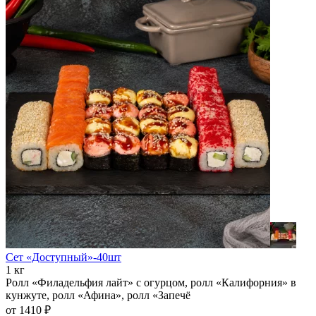
Сет «Доступный»-40шт
1 кг
Ролл «Филадельфия лайт» с огурцом, ролл «Калифорния» в
кунжуте, ролл «Афина», ролл «Запечё
от 1410 ₽