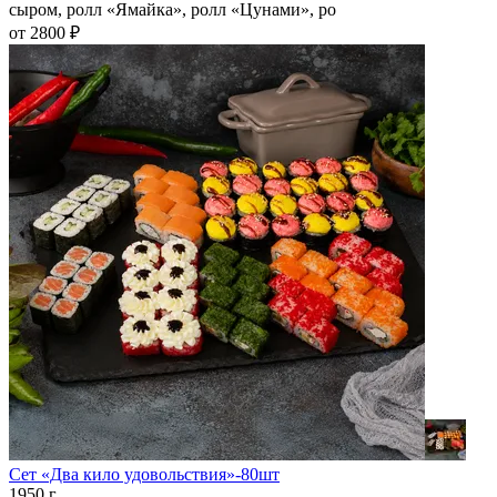
сыром, ролл «Ямайка», ролл «Цунами», ро
от 2800 ₽
Сет «Два кило удовольствия»-80шт
1950 г