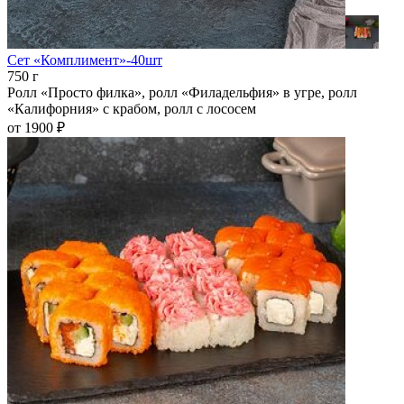
Сет «Комплимент»-40шт
750 г
Ролл «Просто филка», ролл «Филадельфия» в угре, ролл
«Калифорния» с крабом, ролл с лососем
от 1900 ₽