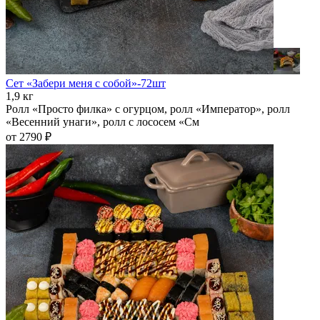
Сет «Забери меня с собой»-72шт
1,9 кг
Ролл «Просто филка» с огурцом, ролл «Император», ролл
«Весенний унаги», ролл с лососем «См
от 2790 ₽