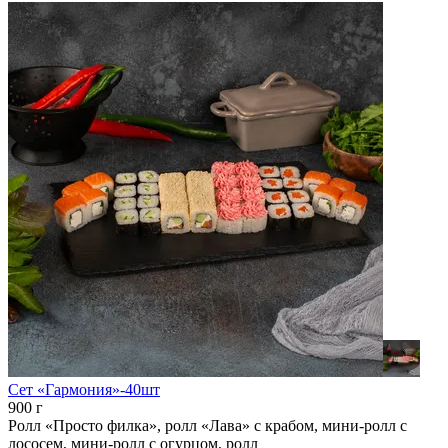
Сет «Гармония»-40шт
900 г
Ролл «Просто филка», ролл «Лава» с крабом, мини-ролл с
лососем, мини-ролл с огурцом, ролл