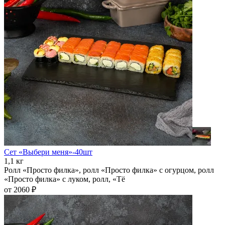
Сет «Выбери меня»-40шт
1,1 кг
Ролл «Просто филка», ролл «Просто филка» с огурцом, ролл
«Просто филка» с луком, ролл, «Тё
от 2060 ₽