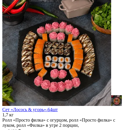
Сет «Лосось & угорь»-64шт
1,7 кг
Ролл «Просто филка» с огурцом, ролл «Просто филка» с
луком, ролл «Филка» в угре 2 порции,