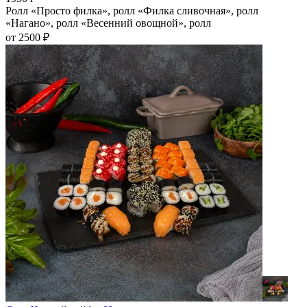
Ролл «Просто филка», ролл «Филка сливочная», ролл
«Нагано», ролл «Весенний овощной», ролл
от 2500 ₽