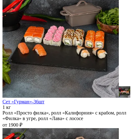
Сет «Гурман»-36шт
1 кг
Ролл «Просто филка», ролл «Калифорния» с крабом, ролл
«Филка» в угре, ролл «Лава» с лососе
от 1900 ₽