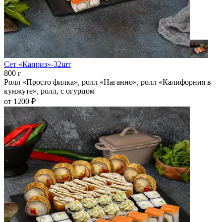
Сет «Каприз»-32шт
800 г
Ролл «Просто филка», ролл «Наганно», ролл «Калифорния в
кунжуте», ролл, с огурцом
от 1200 ₽