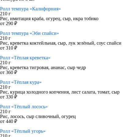
Ролл темпура «Калифорния»
210 г
Рис, имитация краба, огурец, сыр, икра тобико
от 290 ₽
Ролл темпура «Эби спайси»
210 г
Рис, креветка коктейльная, сыр, лук зелёный, соус спайси
от 310 ₽
Ролл «Тёплая креветка»
210 г
Рис, креветка тигровая, ананас, сыр чедр
от 360 ₽
Ролл «Тёплая кура»
210 г
Рис, курица холодного копчения, лист салата, томат, сыр
от 330 ₽
Ролл «Тёплый лосось»
210 г
Рис, лосось, сыр сливочный, огурец
от 440 ₽
Ролл «Тёплый угорь»
210 г