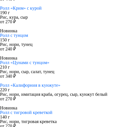
Ролл «Крим» с курой
190 г
Рис, кура, сыр
от 270 ₽
Новинка
Ролл с тунцом
150 г
Рис, нори, тунец
от 240 ₽
Новинка
Ролл «Цунами с тунцом»
210 г
Рис, нори, сыр, салат, тунец
от 340 ₽
Ролл «Калифорния в кунжуте»
220 г
Рис, нори, имитация краба, огурец, сыр, кунжут белый
от 270 ₽
Новинка
Ролл с тигровой креветкой
140 г
Рис, нори, тигровая креветка
от 270 ₽