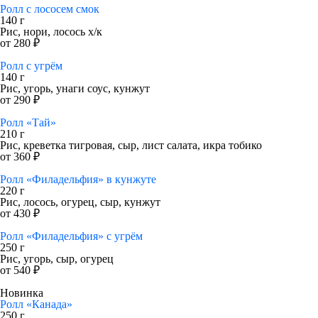
Ролл с лососем смок
140 г
Рис, нори, лосось х/к
от 280 ₽
Ролл с угрём
140 г
Рис, угорь, унаги соус, кунжут
от 290 ₽
Ролл «Тай»
210 г
Рис, креветка тигровая, сыр, лист салата, икра тобико
от 360 ₽
Ролл «Филадельфия» в кунжуте
220 г
Рис, лосось, огурец, сыр, кунжут
от 430 ₽
Ролл «Филадельфия» с угрём
250 г
Рис, угорь, сыр, огурец
от 540 ₽
Новинка
Ролл «Канада»
250 г