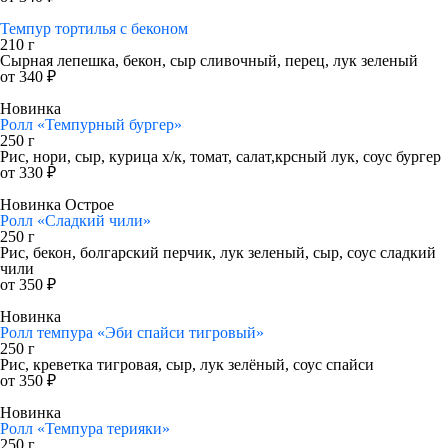
Темпур тортилья с беконом
210 г
Сырная лепешка, бекон, сыр сливочный, перец, лук зеленый
от 340 ₽
Новинка
Ролл «Темпурный бургер»
250 г
Рис, нори, сыр, курица х/к, томат, салат,крсный лук, соус бургер
от 330 ₽
Новинка
Острое
Ролл «Сладкий чили»
250 г
Рис, бекон, болгарский перчик, лук зеленый, сыр, соус сладкий
чили
от 350 ₽
Новинка
Ролл темпура «Эби спайси тигровый»
250 г
Рис, креветка тигровая, сыр, лук зелёный, соус спайси
от 350 ₽
Новинка
Ролл «Темпура терияки»
250 г