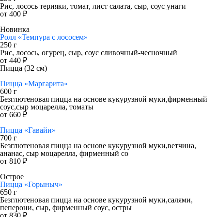
Рис, лосось терияки, томат, лист салата, сыр, соус унаги
от 400 ₽
Новинка
Ролл «Темпура с лососем»
250 г
Рис, лосось, огурец, сыр, соус сливочный-чесночный
от 440 ₽
Пицца (32 см)
Пицца «Маргарита»
600 г
Безглютеновая пицца на основе кукурузной муки,фирменный
соус,сыр моцарелла, томаты
от 660 ₽
Пицца «Гавайи»
700 г
Безглютеновая пицца на основе кукурузной муки,ветчина,
ананас, сыр моцарелла, фирменный со
от 810 ₽
Острое
Пицца «Горыныч»
650 г
Безглютеновая пицца на основе кукурузной муки,салями,
пеперони, сыр, фирменный соус, остры
от 830 ₽