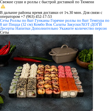
Свежие суши и роллы с быстрой доставкой по Тюмени
В дальние районы время доставки от 1ч.30 мин. Для связи с
оператором +7 (963) 452-17-53
Сеты
Роллы по 8шт
Гунканы
Горячие роллы по 8шт
Темпура по
8 шт
Пицца (32 см)
Комбо
Вок
Салаты
Закуски/ХОТ-ДОГИ
Десерты
Напитки
Дополнительно
Укажите количество персон
Сеты