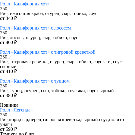
Ролл «Калифорния хот»
250 г
Рис, имитация краба, огурец, сыр, тобико, соус
от 340 ₽
Ролл «Калифорния хот» с лососем
250 г
Рис, лосось, огурец, сыр, тобико, соус
от 460 ₽
Ролл «Калифорния хот» с тигровой креветкой
250 г
Рис, тигровая креветка, огурец, сыр, тобико, соус яки, соус
сырный
от 410 ₽
Ролл «Калифорния хот» с тунцом
250 г
Рис, тунец, огурец, сыр, тобико, соус яки, соус сырный
от 380 ₽
Новинка
Ролл «Легенда»
250 г
Рис,нори,сыр,перец,тигровая креветка,сырный соус,полито
унаги
от 590 ₽
Темпура по 8 шт