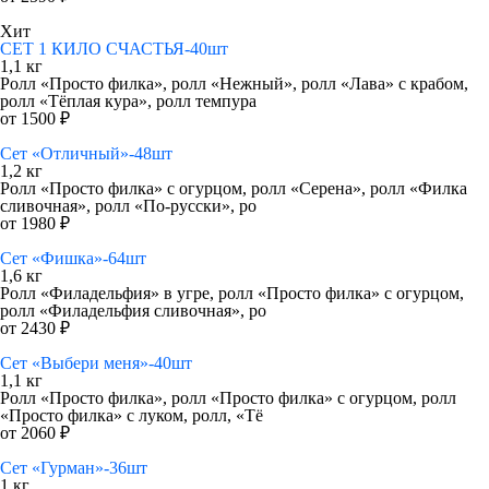
Хит
СЕТ 1 КИЛО СЧАСТЬЯ-40шт
1,1 кг
Ролл «Просто филка», ролл «Нежный», ролл «Лава» с крабом,
ролл «Тёплая кура», ролл темпура
от 1500 ₽
Сет «Отличный»-48шт
1,2 кг
Ролл «Просто филка» с огурцом, ролл «Серена», ролл «Филка
сливочная», ролл «По-русски», ро
от 1980 ₽
Сет «Фишка»-64шт
1,6 кг
Ролл «Филадельфия» в угре, ролл «Просто филка» с огурцом,
ролл «Филадельфия сливочная», ро
от 2430 ₽
Сет «Выбери меня»-40шт
1,1 кг
Ролл «Просто филка», ролл «Просто филка» с огурцом, ролл
«Просто филка» с луком, ролл, «Тё
от 2060 ₽
Сет «Гурман»-36шт
1 кг