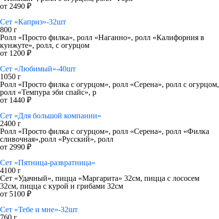
от 2490 ₽
Сет «Каприз»-32шт
800 г
Ролл «Просто филка», ролл «Наганно», ролл «Калифорния в
кунжуте», ролл, с огурцом
от 1200 ₽
Сет «Любимый»-40шт
1050 г
Ролл «Просто филка с огурцом», ролл «Серена», ролл с огурцом,
ролл «Темпура эби спайс», р
от 1440 ₽
Сет «Для большой компании»
2400 г
Ролл «Просто филка с огурцом», ролл «Серена», ролл «Филка
сливочная»,ролл «Русский», ролл
от 2990 ₽
Сет «Пятница-развратница»
4100 г
Сет «Удачный», пицца «Маргарита» 32см, пицца с лососем
32см, пицца с курой и грибами 32см
от 5100 ₽
Сет «Тебе и мне»-32шт
760 г