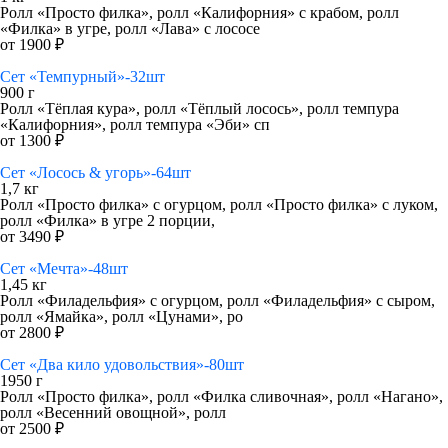
Ролл «Просто филка», ролл «Калифорния» с крабом, ролл
«Филка» в угре, ролл «Лава» с лососе
от 1900 ₽
Сет «Темпурный»-32шт
900 г
Ролл «Тёплая кура», ролл «Тёплый лосось», ролл темпура
«Калифорния», ролл темпура «Эби» сп
от 1300 ₽
Сет «Лосось & угорь»-64шт
1,7 кг
Ролл «Просто филка» с огурцом, ролл «Просто филка» с луком,
ролл «Филка» в угре 2 порции,
от 3490 ₽
Сет «Мечта»-48шт
1,45 кг
Ролл «Филадельфия» с огурцом, ролл «Филадельфия» с сыром,
ролл «Ямайка», ролл «Цунами», ро
от 2800 ₽
Сет «Два кило удовольствия»-80шт
1950 г
Ролл «Просто филка», ролл «Филка сливочная», ролл «Нагано»,
ролл «Весенний овощной», ролл
от 2500 ₽