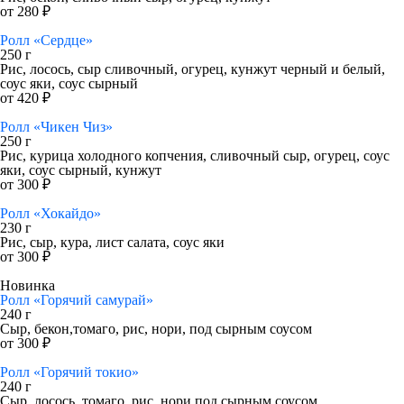
от 280 ₽
Ролл «Сердце»
250 г
Рис, лосось, сыр сливочный, огурец, кунжут черный и белый,
соус яки, соус сырный
от 420 ₽
Ролл «Чикен Чиз»
250 г
Рис, курица холодного копчения, сливочный сыр, огурец, соус
яки, соус сырный, кунжут
от 300 ₽
Ролл «Хокайдо»
230 г
Рис, сыр, кура, лист салата, соус яки
от 300 ₽
Новинка
Ролл «Горячий самурай»
240 г
Сыр, бекон,томаго, рис, нори, под сырным соусом
от 300 ₽
Ролл «Горячий токио»
240 г
Сыр, лосось, томаго, рис, нори,под сырным соусом