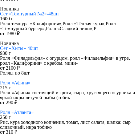
Новинка
Сет «Темпурный №2»-48шт
1600 г
Ролл темпура «Калифорния»,Ролл «Тёплая кура»,Ролл
«Темпурный бургер»,Ролл «Сладкий чили»,Р
от 1980 ₽
Новинка
Сет «Хиты»-40шт
930 г
Ролл «Филадельфия» с огурцом, ролл «Филадельфия» в угре,
ролл «Калифорния» с крабом, мини-
от 2100 ₽
Роллы по 8шт
Ролл «Афина»
215 г
Ролл «Афина» состоящий из риса, сыра, хрустящего огурчика и
яркой икры летучей рыбы (тобик
от 290 ₽
Ролл «Атланта»
250 г
Рис, кура холодного копчения, томат, лист салата, шапка: сыр
сливочный, икра тобико
от 310 ₽