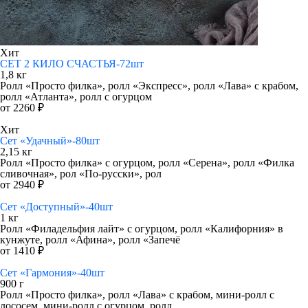
Хит
СЕТ 2 КИЛО СЧАСТЬЯ-72шт
1,8 кг
Ролл «Просто филка», ролл «Экспресс», ролл «Лава» с крабом,
ролл «Атланта», ролл с огурцом
от 2260 ₽
Хит
Сет «Удачный»-80шт
2,15 кг
Ролл «Просто филка» с огурцом, ролл «Серена», ролл «Филка
сливочная», рол «По-русски», рол
от 2940 ₽
Сет «Доступный»-40шт
1 кг
Ролл «Филадельфия лайт» с огурцом, ролл «Калифорния» в
кунжуте, ролл «Афина», ролл «Запечё
от 1410 ₽
Сет «Гармония»-40шт
900 г
Ролл «Просто филка», ролл «Лава» с крабом, мини-ролл с
лососем, мини-ролл с огурцом, ролл