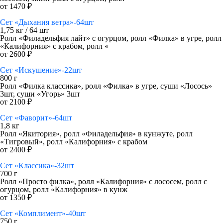
от 1470 ₽
Сет «Дыхания ветра»-64шт
1,75 кг / 64 шт
Ролл «Филадельфия лайт» с огурцом, ролл «Филка» в угре, ролл
«Калифорния» с крабом, ролл «
от 2600 ₽
Сет «Искушение»-22шт
800 г
Ролл «Филка классика», ролл «Филка» в угре, суши «Лосось»
3шт, суши «Угорь» 3шт
от 2100 ₽
Сет «Фаворит»-64шт
1,8 кг
Ролл «Якитория», ролл «Филадельфия» в кунжуте, ролл
«Тигровый», ролл «Калифорния» с крабом
от 2400 ₽
Сет «Классика»-32шт
700 г
Ролл «Просто филка», ролл «Калифорния» с лососем, ролл с
огурцом, ролл «Калифорния» в кунж
от 1350 ₽
Сет «Комплимент»-40шт
750 г