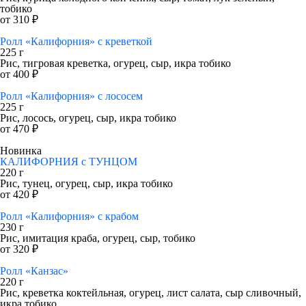
тобико
от 310 ₽
Ролл «Калифорния» с креветкой
225 г
Рис, тигровая креветка, огурец, сыр, икра тобико
от 400 ₽
Ролл «Калифорния» с лососем
225 г
Рис, лосось, огурец, сыр, икра тобико
от 470 ₽
Новинка
КАЛИФОРНИЯ с ТУНЦОМ
220 г
Рис, тунец, огурец, сыр, икра тобико
от 420 ₽
Ролл «Калифорния» с крабом
230 г
Рис, имитация краба, огурец, сыр, тобико
от 320 ₽
Ролл «Канзас»
220 г
Рис, креветка коктейльная, огурец, лист салата, сыр сливочный,
икра тобико