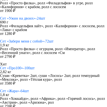
Ролл «Просто филка», ролл «Филадельфия» в угре, ролл
«Калифорния» с крабом, ролл с лососем
от 1900 ₽
Сет «Ужин на двоих»-24шт
690 г
Ролл «Филадельфия лайт», ролл «Калифорния» с лососем, ролл
«Лава» с крабом
от 1280 ₽
Сет «Забери меня с собой»-72шт
1,9 кг
Ролл «Просто филка» с огурцом, ролл «Император», ролл
«Весенний унаги», ролл с лососем «См
от 2790 ₽
Хит
Сет «Про100»-100шт
2,82 кг
Суши «Креветка» 2шт, суши «Лосось» 2шт, ролл темпурный
«Мексика», ролл «Тёплая кура», ролл
от 3580 ₽
Сет «Жара»-64шт
1,8 кг
Ролл «Хоккайдо», ролл «Африка», ролл «Горячий лосось», ролл
«Австрия», ролл «Аризона», рол
от 2590 ₽