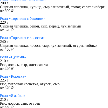
200 г
Сырная лепёшка, курица, сыр сливочный, томат, салат айсберг
от 300 ₽
Ролл «Тортилья с беконом»
220 г
Сырная лепешка, бекон, сыр, перец, лук зеленый
от 320 ₽
Ролл «Тортилья с лососем»
240 г
Сырная лепешка, лосось, сыр, лук зеленый, огурец,тобико
от 450 ₽
Ролл «Цунами»
210 г
Рис, лосось, сыр, лист салата
от 440 ₽
Ролл «Кокетка»
225 г
Рис, тигровая креветка, огурец, сыр
от 370 ₽
Ролл «Ямайка»
210 г
Рис, лосось, сыр, огурец
от 440 ₽