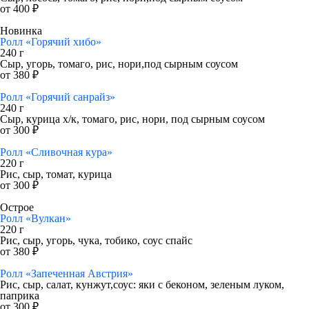
от 400 ₽
Новинка
Ролл «Горячий хибо»
240 г
Сыр, угорь, томаго, рис, нори,под сырным соусом
от 380 ₽
Ролл «Горячий санрайз»
240 г
Сыр, курица х/к, томаго, рис, нори, под сырным соусом
от 300 ₽
Ролл «Сливочная кура»
220 г
Рис, сыр, томат, курица
от 300 ₽
Острое
Ролл «Вулкан»
220 г
Рис, сыр, угорь, чука, тобико, соус спайс
от 380 ₽
Ролл «Запеченная Австрия»
Рис, сыр, салат, кунжут,соус: яки с беконом, зеленым луком,
паприка
от 300 ₽