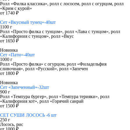
Ролл «Филка классика», ролл с лососем, ролл с огурцом, ролл
«Крим с курой»
от 1740 ₽
Сет «Вкусный тунец»-40шт
1100 г
Ролл «Просто филка с тунцом», ролл «Лава с тунцом», ролл
«Калифорния с тунцом», ролл «Вкус
от 1650 ₽
Новинка
Сет «Пати»-40шт
1000 г
Ролл «Просто филка» с огурцом, ролл «Филадельфия
сливочная», ролл «Русский», ролл «Запечен
от 1800 ₽
Новинка
Сет «Запеченный»-32шт
900 г
Ролл «Темпура бургер», ролл «Темпура терияки», ролл
«Калифорния хот», ролл «Горячий санрай
от 1500 ₽
СЕТ СУШИ ЛОСОСЬ -6 шт
250 г
Лосось, рис
от 1000 ₽