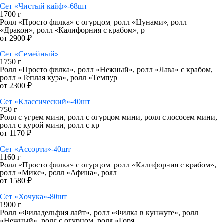
Сет «Чистый кайф»-68шт
1700 г
Ролл «Просто филка» с огурцом, ролл «Цунами», ролл
«Дракон», ролл «Калифорния с крабом», р
от 2900 ₽
Сет «Семейный»
1750 г
Ролл «Просто филка», ролл «Нежный», ролл «Лава» с крабом,
ролл «Теплая кура», ролл «Темпур
от 2300 ₽
Сет «Классический»-40шт
750 г
Ролл с угрем мини, ролл с огурцом мини, ролл с лососем мини,
ролл с курой мини, ролл с кр
от 1170 ₽
Сет «Ассорти»-40шт
1160 г
Ролл «Просто филка» с огурцом, ролл «Калифорния с крабом»,
ролл «Микс», ролл «Афина», ролл
от 1580 ₽
Сет «Хочука»-80шт
1900 г
Ролл «Филадельфия лайт», ролл «Филка в кунжуте», ролл
«Нежный», ролл с огурцом, ролл «Горя