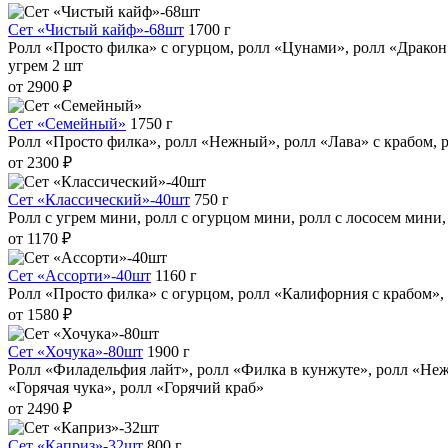
Сет «Чистый кайф»-68шт
1700 г
Ролл «Просто филка» с огурцом, ролл «Цунами», ролл «Дракон»,
угрем 2 шт
от 2900 ₽
Сет «Семейный»
1750 г
Ролл «Просто филка», ролл «Нежный», ролл «Лава» с крабом, 
от 2300 ₽
Сет «Классический»-40шт
750 г
Ролл с угрем мини, ролл с огурцом мини, ролл с лососем мини,
от 1170 ₽
Сет «Ассорти»-40шт
1160 г
Ролл «Просто филка» с огурцом, ролл «Калифорния с крабом»,
от 1580 ₽
Сет «Хочука»-80шт
1900 г
Ролл «Филадельфия лайт», ролл «Филка в кунжуте», ролл «Нежн
«Горячая чука», ролл «Горячий краб»
от 2490 ₽
Сет «Каприз»-32шт
800 г