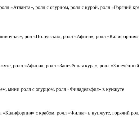
ролл «Атланта», ролл с огурцом, ролл с курой, ролл «Горячий кр
ливочная», рол «По-русски», ролл «Афина», ролл «Калифорния» 
жуте, ролл «Афина», ролл «Запечённая кура», ролл «Запечённый
сем, мини-ролл с огурцом, ролл «Филадельфия» в кунжуте
л «Калифорния» с крабом, ролл «Филка» в кунжуте, горячий рол