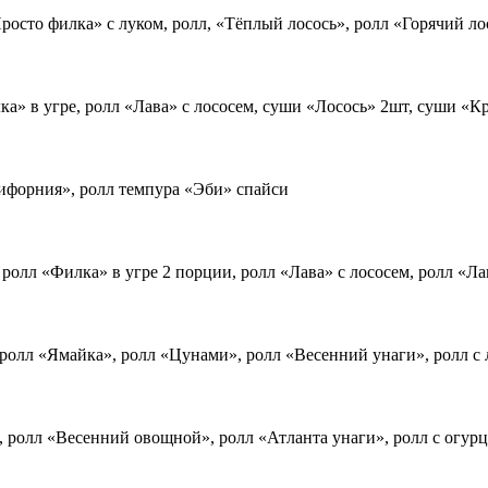
росто филка» с луком, ролл, «Тёплый лосось», ролл «Горячий ло
а» в угре, ролл «Лава» с лососем, суши «Лосось» 2шт, суши «К
лифорния», ролл темпура «Эби» спайси
ролл «Филка» в угре 2 порции, ролл «Лава» с лососем, ролл «Ла
ролл «Ямайка», ролл «Цунами», ролл «Весенний унаги», ролл с 
 ролл «Весенний овощной», ролл «Атланта унаги», ролл с огурц