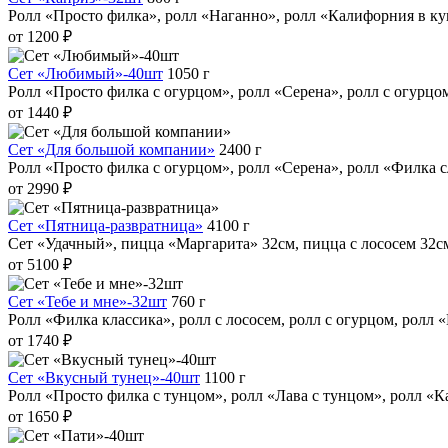
Ролл «Просто филка», ролл «Наганно», ролл «Калифорния в ку
от 1200 ₽
Сет «Любимый»-40шт
1050 г
Ролл «Просто филка с огурцом», ролл «Серена», ролл с огурцом
от 1440 ₽
Сет «Для большой компании»
2400 г
Ролл «Просто филка с огурцом», ролл «Серена», ролл «Филка с
от 2990 ₽
Сет «Пятница-развратница»
4100 г
Сет «Удачный», пицца «Маргарита» 32см, пицца с лососем 32с
от 5100 ₽
Сет «Тебе и мне»-32шт
760 г
Ролл «Филка классика», ролл с лососем, ролл с огурцом, ролл 
от 1740 ₽
Сет «Вкусный тунец»-40шт
1100 г
Ролл «Просто филка с тунцом», ролл «Лава с тунцом», ролл «
от 1650 ₽