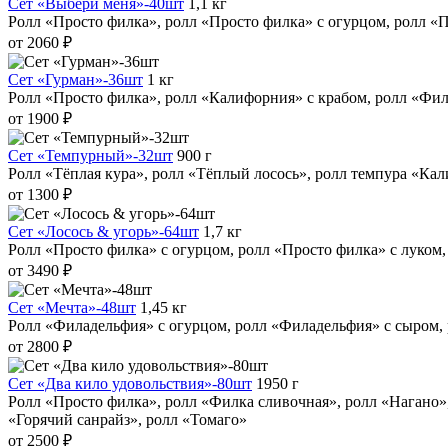
Сет «Выбери меня»-40шт
1,1 кг
Ролл «Просто филка», ролл «Просто филка» с огурцом, ролл «П
от 2060 ₽
Сет «Гурман»-36шт
1 кг
Ролл «Просто филка», ролл «Калифорния» с крабом, ролл «Филк
от 1900 ₽
Сет «Темпурный»-32шт
900 г
Ролл «Тёплая кура», ролл «Тёплый лосось», ролл темпура «Ка
от 1300 ₽
Сет «Лосось & угорь»-64шт
1,7 кг
Ролл «Просто филка» с огурцом, ролл «Просто филка» с луком, 
от 3490 ₽
Сет «Мечта»-48шт
1,45 кг
Ролл «Филадельфия» с огурцом, ролл «Филадельфия» с сыром, 
от 2800 ₽
Сет «Два кило удовольствия»-80шт
1950 г
Ролл «Просто филка», ролл «Филка сливочная», ролл «Нагано»,
«Горячий санрайз», ролл «Томаго»
от 2500 ₽