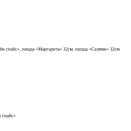
эби спайс», пицца «Маргарита» 32см, пицца «Салями» 32см
и спайс»