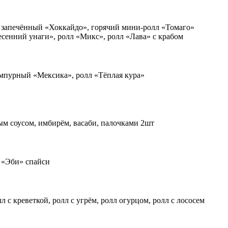
л запечённый «Хоккайдо», горячий мини-ролл «Томаго»
есенний унаги», ролл «Микс», ролл «Лава» с крабом
темпурный «Мексика», ролл «Тёплая кура»
ым соусом, имбирём, васаби, палочками 2шт
а «Эби» спайси
с креветкой, ролл с угрём, ролл огурцом, ролл с лососем