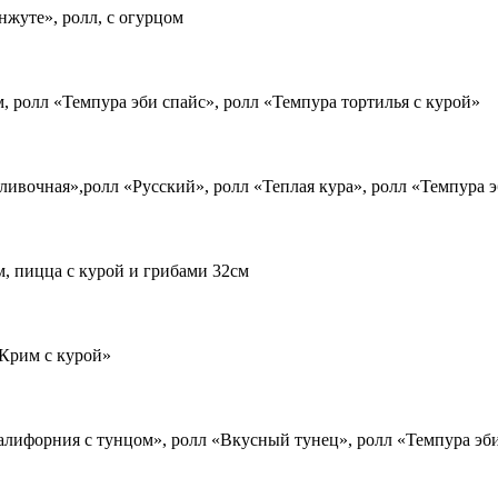
нжуте», ролл, с огурцом
, ролл «Темпура эби спайс», ролл «Темпура тортилья с курой»
ливочная»,ролл «Русский», ролл «Теплая кура», ролл «Темпура 
м, пицца с курой и грибами 32см
«Крим с курой»
Калифорния с тунцом», ролл «Вкусный тунец», ролл «Темпура эб