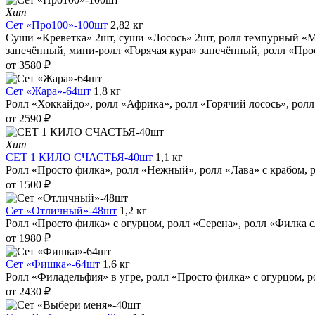
Хит
Сет «Про100»-100шт
2,82 кг
Суши «Креветка» 2шт, суши «Лосось» 2шт, ролл темпурный «М
запечённый, мини-ролл «Горячая кура» запечённый, ролл «Прос
от 3580 ₽
Сет «Жара»-64шт
1,8 кг
Ролл «Хоккайдо», ролл «Африка», ролл «Горячий лосось», рол
от 2590 ₽
Хит
СЕТ 1 КИЛО СЧАСТЬЯ-40шт
1,1 кг
Ролл «Просто филка», ролл «Нежный», ролл «Лава» с крабом, р
от 1500 ₽
Сет «Отличный»-48шт
1,2 кг
Ролл «Просто филка» с огурцом, ролл «Серена», ролл «Филка с
от 1980 ₽
Сет «Фишка»-64шт
1,6 кг
Ролл «Филадельфия» в угре, ролл «Просто филка» с огурцом, ро
от 2430 ₽