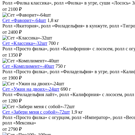
Ролл «Филка классика», ролл «Филка» в угре, суши «Лосось» 
от 2100 ₽
Сет «Фаворит»-64шт
1,8 кг
Ролл «Якитория», ролл «Филадельфия» в кунжуте, ролл «Тигров
от 2400 ₽
Сет «Классика»-32шт
700 г
Ролл «Просто филка», ролл «Калифорния» с лососем, ролл с ог
от 1350 ₽
Сет «Комплимент»-40шт
750 г
Ролл «Просто филка», ролл «Филадельфия» в угре, ролл «Калиф
от 1900 ₽
Сет «Ужин на двоих»-24шт
690 г
Ролл «Филадельфия лайт», ролл «Калифорния» с лососем, ролл
от 1280 ₽
Сет «Забери меня с собой»-72шт
1,9 кг
Ролл «Просто филка» с огурцом, ролл «Император», ролл «Весе
ролл «Мексика»
от 2790 ₽