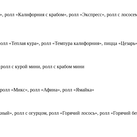
 ролл «Калифорния с крабом», ролл «Экспресс», ролл с лососем,
ролл «Теплая кура», ролл «Темпура калифорния», пицца «Цезарь
 ролл с курой мини, ролл с крабом мини
 ролл «Микс», ролл «Афина», ролл «Ямайка»
ый», ролл с огурцом, ролл «Горячий лосось», ролл «Горячий бек