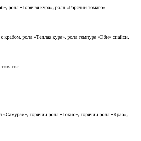
аб», ролл «Горячая кура», ролл «Горячий томаго»
с крабом, ролл «Тёплая кура», ролл темпура «Эби» спайси,
 томаго»
л «Самурай», горячий ролл «Токио», горячий ролл «Краб»,