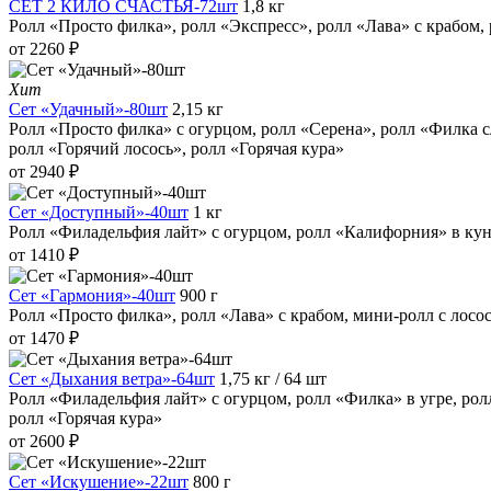
СЕТ 2 КИЛО СЧАСТЬЯ-72шт
1,8 кг
Ролл «Просто филка», ролл «Экспресс», ролл «Лава» с крабом, 
от 2260 ₽
Хит
Сет «Удачный»-80шт
2,15 кг
Ролл «Просто филка» с огурцом, ролл «Серена», ролл «Филка с
ролл «Горячий лосось», ролл «Горячая кура»
от 2940 ₽
Сет «Доступный»-40шт
1 кг
Ролл «Филадельфия лайт» с огурцом, ролл «Калифорния» в кун
от 1410 ₽
Сет «Гармония»-40шт
900 г
Ролл «Просто филка», ролл «Лава» с крабом, мини-ролл с лосо
от 1470 ₽
Сет «Дыхания ветра»-64шт
1,75 кг / 64 шт
Ролл «Филадельфия лайт» с огурцом, ролл «Филка» в угре, рол
ролл «Горячая кура»
от 2600 ₽
Сет «Искушение»-22шт
800 г