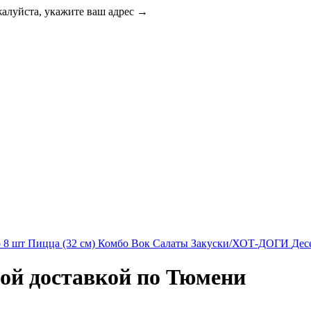
жалуйста, укажите ваш адрес →
о 8 шт
Пицца (32 см)
Комбо
Вок
Салаты
Закуски/ХОТ-ДОГИ
Дес
ой доставкой по Тюмени