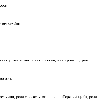
сось»
реветка» 2шт
ва» с угрём, мини-ролл с лососем, мини-ролл с угрём
лососем
ом мини, ролл с лососем мини, ролл «Горячий краб», ролл