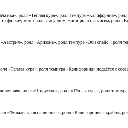
ексика», ролл «Тёплая кура», ролл темпура «Калифорния», рол
то филка», мини-ролл с огурцом, мини-ролл с лососем, ролл «В
л «Австрия», ролл «Аризона», ролл темпура «Эби спайс», ролл 
олл «Тёплая кура», ролл темпура «Калифорния»,подаётся с соев
ливочная», ролл «По-русски», ролл «Тёплая кура», ролл темпур
лл «Филадельфия сливочная», ролл «Калифорния» с крабом, ролл 