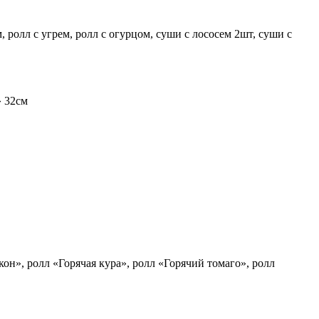
 ролл с угрем, ролл с огурцом, суши с лососем 2шт, суши с
» 32см
он», ролл «Горячая кура», ролл «Горячий томаго», ролл