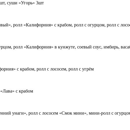
3шт, суши «Угорь» 3шт
ый», ролл «Калифорния» с крабом, ролл с огурцом, ролл с лосос
урцом, ролл «Калифорния» в кунжуте, соевый соус, имбирь, васа
орния» с крабом, ролл с лососем, ролл с угрём
 «Лава» с крабом
нний унаги», ролл с лососем «Смок мини», мини-ролл с огурцом,