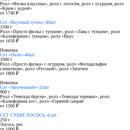
Ролл «Филка классика», ролл с лососем, ролл с огурцом, ролл
«Крим с курой»
от 1740 ₽
Сет «Вкусный тунец»-40шт
1100 г
Ролл «Просто филка с тунцом», ролл «Лава с тунцом», ролл
«Калифорния с тунцом», ролл «Вкус
от 1650 ₽
Новинка
Сет «Пати»-40шт
1000 г
Ролл «Просто филка» с огурцом, ролл «Филадельфия
сливочная», ролл «Русский», ролл «Запечен
от 1800 ₽
Новинка
Сет «Запеченный»-32шт
900 г
Ролл «Темпура бургер», ролл «Темпура терияки», ролл
«Калифорния хот», ролл «Горячий санрай
от 1500 ₽
СЕТ СУШИ ЛОСОСЬ -6 шт
250 г
Лосось, рис
от 1000 ₽