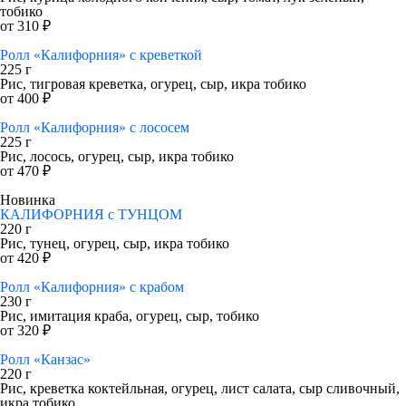
тобико
от 310 ₽
Ролл «Калифорния» с креветкой
225 г
Рис, тигровая креветка, огурец, сыр, икра тобико
от 400 ₽
Ролл «Калифорния» с лососем
225 г
Рис, лосось, огурец, сыр, икра тобико
от 470 ₽
Новинка
КАЛИФОРНИЯ с ТУНЦОМ
220 г
Рис, тунец, огурец, сыр, икра тобико
от 420 ₽
Ролл «Калифорния» с крабом
230 г
Рис, имитация краба, огурец, сыр, тобико
от 320 ₽
Ролл «Канзас»
220 г
Рис, креветка коктейльная, огурец, лист салата, сыр сливочный,
икра тобико