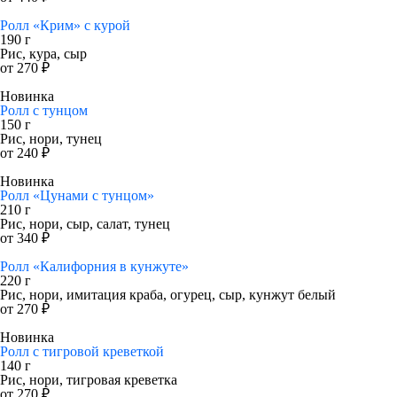
Ролл «Крим» с курой
190 г
Рис, кура, сыр
от 270 ₽
Новинка
Ролл с тунцом
150 г
Рис, нори, тунец
от 240 ₽
Новинка
Ролл «Цунами с тунцом»
210 г
Рис, нори, сыр, салат, тунец
от 340 ₽
Ролл «Калифорния в кунжуте»
220 г
Рис, нори, имитация краба, огурец, сыр, кунжут белый
от 270 ₽
Новинка
Ролл с тигровой креветкой
140 г
Рис, нори, тигровая креветка
от 270 ₽