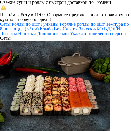
Свежие суши и роллы с быстрой доставкой по Тюмени
Начнём работу в 11:00. Оформите предзаказ, и он отправится на
кухню в первую очередь!
Сеты
Роллы по 8шт
Гунканы
Горячие роллы по 8шт
Темпура по
8 шт
Пицца (32 см)
Комбо
Вок
Салаты
Закуски/ХОТ-ДОГИ
Десерты
Напитки
Дополнительно
Укажите количество персон
Сеты