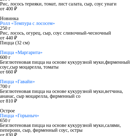
Рис, лосось терияки, томат, лист салата, сыр, соус унаги
от 400 ₽
Новинка
Ролл «Темпура с лососем»
250 г
Рис, лосось, огурец, сыр, соус сливочный-чесночный
от 440 ₽
Пицца (32 см)
Пицца «Маргарита»
600 г
Безглютеновая пицца на основе кукурузной муки,фирменный
соус,сыр моцарелла, томаты
от 660 ₽
Пицца «Гавайи»
700 г
Безглютеновая пицца на основе кукурузной муки,ветчина,
ананас, сыр моцарелла, фирменный со
от 810 ₽
Острое
Пицца «Горыныч»
650 г
Безглютеновая пицца на основе кукурузной муки,салями,
пеперони, сыр, фирменный соус, остры
от 830 ₽