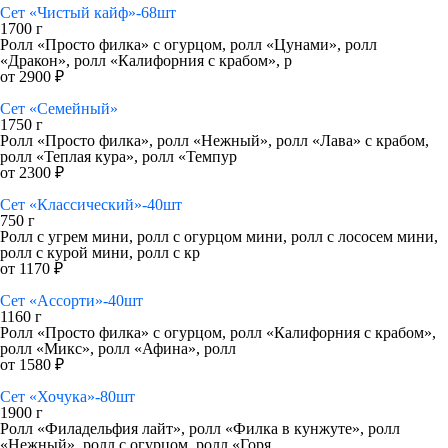
Сет «Чистый кайф»-68шт
1700 г
Ролл «Просто филка» с огурцом, ролл «Цунами», ролл
«Дракон», ролл «Калифорния с крабом», р
от 2900 ₽
Сет «Семейный»
1750 г
Ролл «Просто филка», ролл «Нежный», ролл «Лава» с крабом,
ролл «Теплая кура», ролл «Темпур
от 2300 ₽
Сет «Классический»-40шт
750 г
Ролл с угрем мини, ролл с огурцом мини, ролл с лососем мини,
ролл с курой мини, ролл с кр
от 1170 ₽
Сет «Ассорти»-40шт
1160 г
Ролл «Просто филка» с огурцом, ролл «Калифорния с крабом»,
ролл «Микс», ролл «Афина», ролл
от 1580 ₽
Сет «Хочука»-80шт
1900 г
Ролл «Филадельфия лайт», ролл «Филка в кунжуте», ролл
«Нежный», ролл с огурцом, ролл «Горя