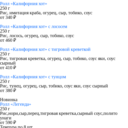
Ролл «Калифорния хот»
250 г
Рис, имитация краба, огурец, сыр, тобико, соус
от 340 ₽
Ролл «Калифорния хот» с лососем
250 г
Рис, лосось, огурец, сыр, тобико, соус
от 460 ₽
Ролл «Калифорния хот» с тигровой креветкой
250 г
Рис, тигровая креветка, огурец, сыр, тобико, соус яки, соус
сырный
от 410 ₽
Ролл «Калифорния хот» с тунцом
250 г
Рис, тунец, огурец, сыр, тобико, соус яки, соус сырный
от 380 ₽
Новинка
Ролл «Легенда»
250 г
Рис,нори,сыр,перец,тигровая креветка,сырный соус,полито
унаги
от 590 ₽
Темпура по 8 шт