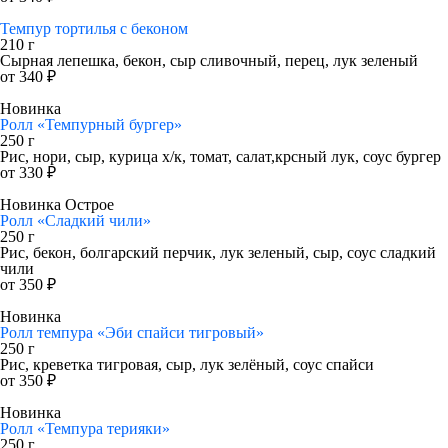
Темпур тортилья с беконом
210 г
Сырная лепешка, бекон, сыр сливочный, перец, лук зеленый
от 340 ₽
Новинка
Ролл «Темпурный бургер»
250 г
Рис, нори, сыр, курица х/к, томат, салат,крсный лук, соус бургер
от 330 ₽
Новинка
Острое
Ролл «Сладкий чили»
250 г
Рис, бекон, болгарский перчик, лук зеленый, сыр, соус сладкий
чили
от 350 ₽
Новинка
Ролл темпура «Эби спайси тигровый»
250 г
Рис, креветка тигровая, сыр, лук зелёный, соус спайси
от 350 ₽
Новинка
Ролл «Темпура терияки»
250 г