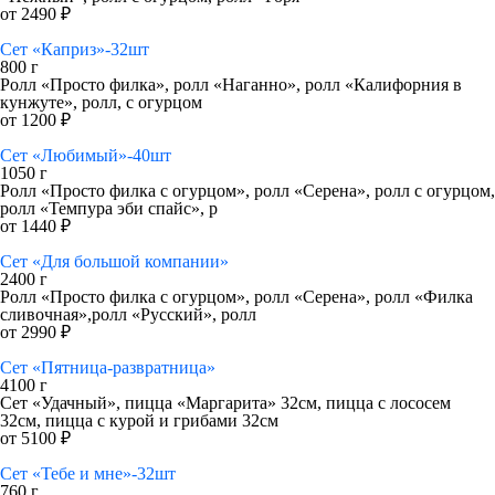
от 2490 ₽
Сет «Каприз»-32шт
800 г
Ролл «Просто филка», ролл «Наганно», ролл «Калифорния в
кунжуте», ролл, с огурцом
от 1200 ₽
Сет «Любимый»-40шт
1050 г
Ролл «Просто филка с огурцом», ролл «Серена», ролл с огурцом,
ролл «Темпура эби спайс», р
от 1440 ₽
Сет «Для большой компании»
2400 г
Ролл «Просто филка с огурцом», ролл «Серена», ролл «Филка
сливочная»,ролл «Русский», ролл
от 2990 ₽
Сет «Пятница-развратница»
4100 г
Сет «Удачный», пицца «Маргарита» 32см, пицца с лососем
32см, пицца с курой и грибами 32см
от 5100 ₽
Сет «Тебе и мне»-32шт
760 г