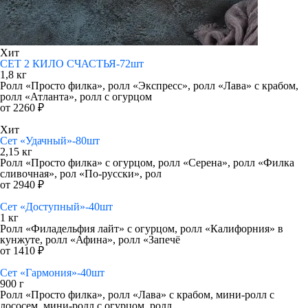
Хит
СЕТ 2 КИЛО СЧАСТЬЯ-72шт
1,8 кг
Ролл «Просто филка», ролл «Экспресс», ролл «Лава» с крабом,
ролл «Атланта», ролл с огурцом
от 2260 ₽
Хит
Сет «Удачный»-80шт
2,15 кг
Ролл «Просто филка» с огурцом, ролл «Серена», ролл «Филка
сливочная», рол «По-русски», рол
от 2940 ₽
Сет «Доступный»-40шт
1 кг
Ролл «Филадельфия лайт» с огурцом, ролл «Калифорния» в
кунжуте, ролл «Афина», ролл «Запечё
от 1410 ₽
Сет «Гармония»-40шт
900 г
Ролл «Просто филка», ролл «Лава» с крабом, мини-ролл с
лососем, мини-ролл с огурцом, ролл