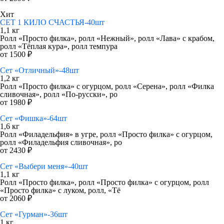
Хит
СЕТ 1 КИЛО СЧАСТЬЯ-40шт
1,1 кг
Ролл «Просто филка», ролл «Нежный», ролл «Лава» с крабом,
ролл «Тёплая кура», ролл темпура
от 1500 ₽
Сет «Отличный»-48шт
1,2 кг
Ролл «Просто филка» с огурцом, ролл «Серена», ролл «Филка
сливочная», ролл «По-русски», ро
от 1980 ₽
Сет «Фишка»-64шт
1,6 кг
Ролл «Филадельфия» в угре, ролл «Просто филка» с огурцом,
ролл «Филадельфия сливочная», ро
от 2430 ₽
Сет «Выбери меня»-40шт
1,1 кг
Ролл «Просто филка», ролл «Просто филка» с огурцом, ролл
«Просто филка» с луком, ролл, «Тё
от 2060 ₽
Сет «Гурман»-36шт
1 кг