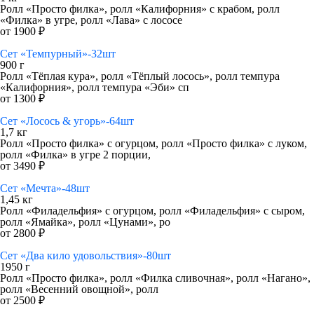
Ролл «Просто филка», ролл «Калифорния» с крабом, ролл
«Филка» в угре, ролл «Лава» с лососе
от 1900 ₽
Сет «Темпурный»-32шт
900 г
Ролл «Тёплая кура», ролл «Тёплый лосось», ролл темпура
«Калифорния», ролл темпура «Эби» сп
от 1300 ₽
Сет «Лосось & угорь»-64шт
1,7 кг
Ролл «Просто филка» с огурцом, ролл «Просто филка» с луком,
ролл «Филка» в угре 2 порции,
от 3490 ₽
Сет «Мечта»-48шт
1,45 кг
Ролл «Филадельфия» с огурцом, ролл «Филадельфия» с сыром,
ролл «Ямайка», ролл «Цунами», ро
от 2800 ₽
Сет «Два кило удовольствия»-80шт
1950 г
Ролл «Просто филка», ролл «Филка сливочная», ролл «Нагано»,
ролл «Весенний овощной», ролл
от 2500 ₽