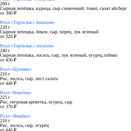
200 г
Сырная лепёшка, курица, сыр сливочный, томат, салат айсберг
от 300 ₽
Ролл «Тортилья с беконом»
220 г
Сырная лепешка, бекон, сыр, перец, лук зеленый
от 320 ₽
Ролл «Тортилья с лососем»
240 г
Сырная лепешка, лосось, сыр, лук зеленый, огурец,тобико
от 450 ₽
Ролл «Цунами»
210 г
Рис, лосось, сыр, лист салата
от 440 ₽
Ролл «Кокетка»
225 г
Рис, тигровая креветка, огурец, сыр
от 370 ₽
Ролл «Ямайка»
210 г
Рис, лосось, сыр, огурец
от 440 ₽