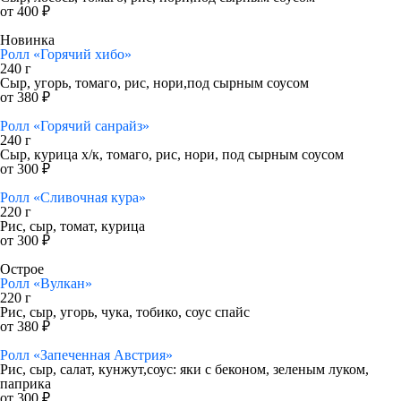
от 400 ₽
Новинка
Ролл «Горячий хибо»
240 г
Сыр, угорь, томаго, рис, нори,под сырным соусом
от 380 ₽
Ролл «Горячий санрайз»
240 г
Сыр, курица х/к, томаго, рис, нори, под сырным соусом
от 300 ₽
Ролл «Сливочная кура»
220 г
Рис, сыр, томат, курица
от 300 ₽
Острое
Ролл «Вулкан»
220 г
Рис, сыр, угорь, чука, тобико, соус спайс
от 380 ₽
Ролл «Запеченная Австрия»
Рис, сыр, салат, кунжут,соус: яки с беконом, зеленым луком,
паприка
от 300 ₽