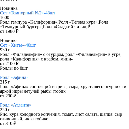
Новинка
Сет «Темпурный №2»-48шт
1600 г
Ролл темпура «Калифорния»,Ролл «Тёплая кура»,Ролл
«Темпурный бургер»,Ролл «Сладкий чили»,Р
от 1980 ₽
Новинка
Сет «Хиты»-40шт
930 г
Ролл «Филадельфия» с огурцом, ролл «Филадельфия» в угре,
ролл «Калифорния» с крабом, мини-
от 2100 ₽
Роллы по 8шт
Ролл «Афина»
215 г
Ролл «Афина» состоящий из риса, сыра, хрустящего огурчика и
яркой икры летучей рыбы (тобик
от 290 ₽
Ролл «Атланта»
250 г
Рис, кура холодного копчения, томат, лист салата, шапка: сыр
сливочный, икра тобико
от 310 ₽