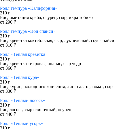
Ролл темпура «Калифорния»
210 г
Рис, имитация краба, огурец, сыр, икра тобико
от 290 ₽
Ролл темпура «Эби спайси»
210 г
Рис, креветка коктейльная, сыр, лук зелёный, соус спайси
от 310 ₽
Ролл «Тёплая креветка»
210 г
Рис, креветка тигровая, ананас, сыр чедр
от 360 ₽
Ролл «Тёплая кура»
210 г
Рис, курица холодного копчения, лист салата, томат, сыр
от 330 ₽
Ролл «Тёплый лосось»
210 г
Рис, лосось, сыр сливочный, огурец
от 440 ₽
Ролл «Тёплый угорь»
210 г