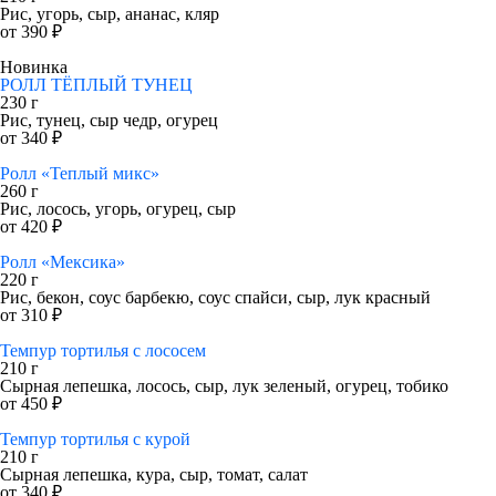
Рис, угорь, сыр, ананас, кляр
от 390 ₽
Новинка
РОЛЛ ТЁПЛЫЙ ТУНЕЦ
230 г
Рис, тунец, сыр чедр, огурец
от 340 ₽
Ролл «Теплый микс»
260 г
Рис, лосось, угорь, огурец, сыр
от 420 ₽
Ролл «Мексика»
220 г
Рис, бекон, соус барбекю, соус спайси, сыр, лук красный
от 310 ₽
Темпур тортилья с лососем
210 г
Сырная лепешка, лосось, сыр, лук зеленый, огурец, тобико
от 450 ₽
Темпур тортилья с курой
210 г
Сырная лепешка, кура, сыр, томат, салат
от 340 ₽