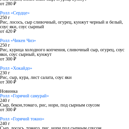
от 280 ₽
Ролл «Сердце»
250 г
Рис, лосось, сыр сливочный, огурец, кунжут черный и белый,
соус яки, соус сырный
от 420 ₽
Ролл «Чикен Чиз»
250 г
Рис, курица холодного копчения, сливочный сыр, огурец, соус
яки, соус сырный, кунжут
от 300 ₽
Ролл «Хокайдо»
230 г
Рис, сыр, кура, лист салата, соус яки
от 300 ₽
Новинка
Ролл «Горячий самурай»
240 г
Сыр, бекон,томаго, рис, нори, под сырным соусом
от 300 ₽
Ролл «Горячий токио»
240 г
Сыр, лосось, томаго, рис, нори,под сырным соусом