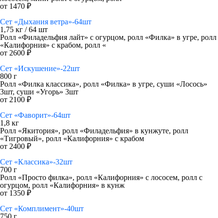
от 1470 ₽
Сет «Дыхания ветра»-64шт
1,75 кг / 64 шт
Ролл «Филадельфия лайт» с огурцом, ролл «Филка» в угре, ролл
«Калифорния» с крабом, ролл «
от 2600 ₽
Сет «Искушение»-22шт
800 г
Ролл «Филка классика», ролл «Филка» в угре, суши «Лосось»
3шт, суши «Угорь» 3шт
от 2100 ₽
Сет «Фаворит»-64шт
1,8 кг
Ролл «Якитория», ролл «Филадельфия» в кунжуте, ролл
«Тигровый», ролл «Калифорния» с крабом
от 2400 ₽
Сет «Классика»-32шт
700 г
Ролл «Просто филка», ролл «Калифорния» с лососем, ролл с
огурцом, ролл «Калифорния» в кунж
от 1350 ₽
Сет «Комплимент»-40шт
750 г