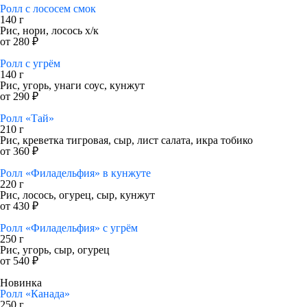
Ролл с лососем смок
140 г
Рис, нори, лосось х/к
от 280 ₽
Ролл с угрём
140 г
Рис, угорь, унаги соус, кунжут
от 290 ₽
Ролл «Тай»
210 г
Рис, креветка тигровая, сыр, лист салата, икра тобико
от 360 ₽
Ролл «Филадельфия» в кунжуте
220 г
Рис, лосось, огурец, сыр, кунжут
от 430 ₽
Ролл «Филадельфия» с угрём
250 г
Рис, угорь, сыр, огурец
от 540 ₽
Новинка
Ролл «Канада»
250 г