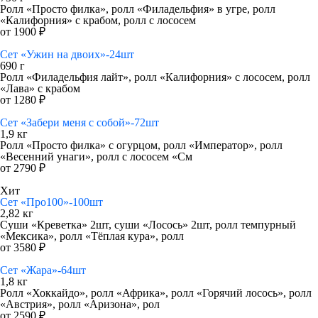
Ролл «Просто филка», ролл «Филадельфия» в угре, ролл
«Калифорния» с крабом, ролл с лососем
от 1900 ₽
Сет «Ужин на двоих»-24шт
690 г
Ролл «Филадельфия лайт», ролл «Калифорния» с лососем, ролл
«Лава» с крабом
от 1280 ₽
Сет «Забери меня с собой»-72шт
1,9 кг
Ролл «Просто филка» с огурцом, ролл «Император», ролл
«Весенний унаги», ролл с лососем «См
от 2790 ₽
Хит
Сет «Про100»-100шт
2,82 кг
Суши «Креветка» 2шт, суши «Лосось» 2шт, ролл темпурный
«Мексика», ролл «Тёплая кура», ролл
от 3580 ₽
Сет «Жара»-64шт
1,8 кг
Ролл «Хоккайдо», ролл «Африка», ролл «Горячий лосось», ролл
«Австрия», ролл «Аризона», рол
от 2590 ₽