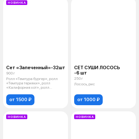
НОВИНКА
Сет «Запеченный»-32шт
СЕТ СУШИ ЛОСОСЬ
-6 шт
900 г
250 г
Ролл «Темпура бургер», ролл
«Темпура терияки», ролл
Лосось, рис
«Калифорния хот», ролл
«Горячий санрай
от 1500 ₽
от 1000 ₽
НОВИНКА
НОВИНКА