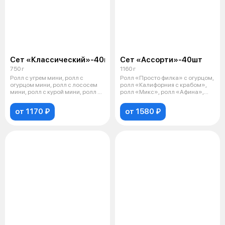
Сет «Классический»-40шт
Сет «Ассорти»-40шт
750 г
1160 г
Ролл с угрем мини, ролл с
Ролл «Просто филка» с огурцом,
огурцом мини, ролл с лососем
ролл «Калифорния с крабом»,
мини, ролл с курой мини, ролл с
ролл «Микс», ролл «Афина»,
кр
ролл
от 1170 ₽
от 1580 ₽