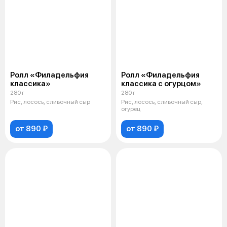
Ролл «Филадельфия
Ролл «Филадельфия
классика»
классика с огурцом»
280 г
280 г
Рис, лосось, сливочный сыр
Рис, лосось, сливочный сыр,
огурец
от 890 ₽
от 890 ₽