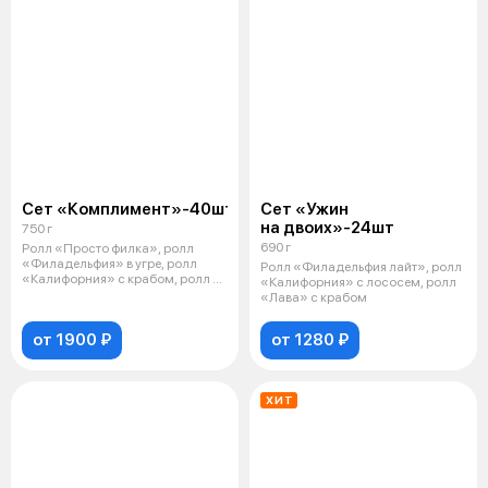
Сет «Комплимент»-40шт
Сет «Ужин
на двоих»-24шт
750 г
690 г
Ролл «Просто филка», ролл
«Филадельфия» в угре, ролл
Ролл «Филадельфия лайт», ролл
«Калифорния» с крабом, ролл с
«Калифорния» с лососем, ролл
лососем
«Лава» с крабом
от 1900 ₽
от 1280 ₽
ХИТ