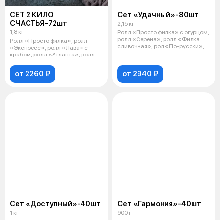
СЕТ 2 КИЛО
Сет «Удачный»-80шт
СЧАСТЬЯ-72шт
2,15 кг
1,8 кг
Ролл «Просто филка» с огурцом,
ролл «Серена», ролл «Филка
Ролл «Просто филка», ролл
сливочная», рол «По-русски»,
«Экспресс», ролл «Лава» с
рол
крабом, ролл «Атланта», ролл с
огурцом
от 2260 ₽
от 2940 ₽
Сет «Доступный»-40шт
Сет «Гармония»-40шт
1 кг
900 г