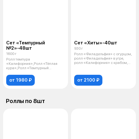
Сет «Темпурный
Сет «Хиты»-40шт
№2»-48шт
930 г
1600 г
Ролл «Филадельфия» с огурцом,
ролл «Филадельфия» в угре,
Ролл темпура
ролл «Калифорния» с крабом,
«Калифорния»,Ролл «Тёплая
мини-
кура»,Ролл «Темпурный
бургер»,Ролл «Сладкий чили»,Р
от 1980 ₽
от 2100 ₽
Роллы по 8шт