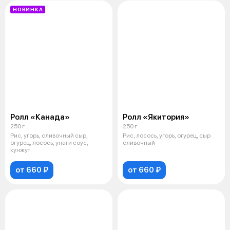
НОВИНКА
Ролл «Канада»
Ролл «Якитория»
250 г
250 г
Рис, угорь, сливочный сыр,
Рис, лосось, угорь, огурец, сыр
огурец, лосось, унаги соус,
сливочный
кунжут
от 660 ₽
от 660 ₽