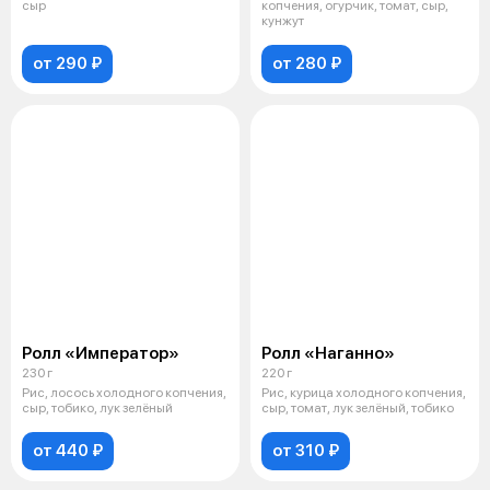
сыр
копчения, огурчик, томат, сыр,
кунжут
от 290 ₽
от 280 ₽
Ролл «Император»
Ролл «Наганно»
230 г
220 г
Рис, лосось холодного копчения,
Рис, курица холодного копчения,
сыр, тобико, лук зелёный
сыр, томат, лук зелёный, тобико
от 440 ₽
от 310 ₽