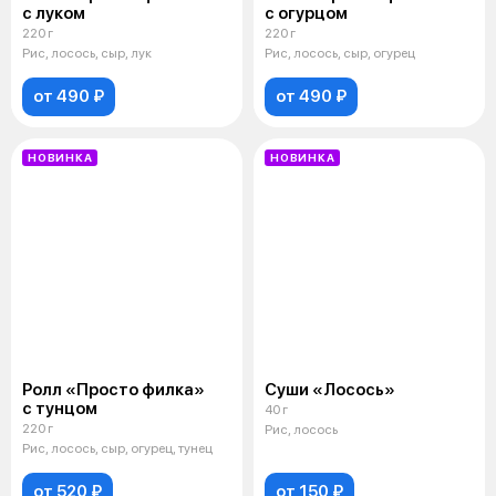
с луком
с огурцом
220 г
220 г
Рис, лосось, сыр, лук
Рис, лосось, сыр, огурец
от 490 ₽
от 490 ₽
НОВИНКА
НОВИНКА
Ролл «Просто филка»
Суши «Лосось»
с тунцом
40 г
220 г
Рис, лосось
Рис, лосось, сыр, огурец, тунец
от 520 ₽
от 150 ₽