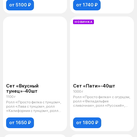
от 5100 ₽
от 1740 ₽
НОВИНКА
Сет «Вкусный
Сет «Пати»-40шт
тунец»-40шт
1000 г
1100 г
Ролл «Просто филка» с огурцом,
ролл «Филадельфия
Ролл «Просто филка с тунцом»,
сливочная», ролл «Русский»,
ролл «Лава с тунцом», ролл
ролл «Запечен
«Калифорния с тунцом», ролл
«Вкус
от 1650 ₽
от 1800 ₽