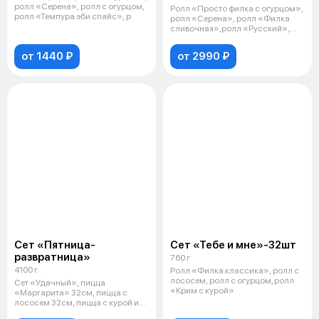
ролл «Серена», ролл с огурцом,
Ролл «Просто филка с огурцом»,
ролл «Темпура эби спайс», р
ролл «Серена», ролл «Филка
сливочная»,ролл «Русский»,
ролл
от 1440 ₽
от 2990 ₽
Сет «Пятница-
Сет «Тебе и мне»-32шт
развратница»
760 г
4100 г
Ролл «Филка классика», ролл с
лососем, ролл с огурцом, ролл
Сет «Удачный», пицца
«Крим с курой»
«Маргарита» 32см, пицца с
лососем 32см, пицца с курой и
грибами 32см