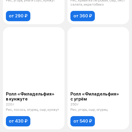
Рис, угорь, унаги соус, кунжут
Рис, креветка тигровая, сыр, лист
салата, икра тобико
от 290 ₽
от 360 ₽
Ролл «Филадельфия»
Ролл «Филадельфия»
в кунжуте
с угрём
220 г
250 г
Рис, лосось, огурец, сыр, кунжут
Рис, угорь, сыр, огурец
от 430 ₽
от 540 ₽