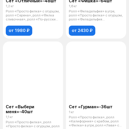
Сет «Отличный»-48шт
Сет «Фишка»-64шт
1,2 кг
1,6 кг
Ролл «Просто филка» с огурцом,
Ролл «Филадельфия» в угре,
ролл «Серена», ролл «Филка
ролл «Просто филка» с огурцом,
сливочная», ролл «По-русски»,
ролл «Филадельфия
ро
сливочная», ро
от 1980 ₽
от 2430 ₽
Сет «Выбери
Сет «Гурман»-36шт
меня»-40шт
1 кг
1,1 кг
Ролл «Просто филка», ролл
«Калифорния» с крабом, ролл
Ролл «Просто филка», ролл
«Филка» в угре, ролл «Лава» с
«Просто филка» с огурцом, ролл