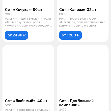
Сет «Хочука»-80шт
Сет «Каприз»-32шт
1900 г
800 г
Ролл «Филадельфия лайт», ролл
Ролл «Просто филка», ролл
«Филка в кунжуте», ролл
«Наганно», ролл «Калифорния в
«Нежный», ролл с огурцом, ролл
кунжуте», ролл, с огурцом
«Горя
от 2490 ₽
от 1200 ₽
Сет «Любимый»-40шт
Сет «Для большой
компании»
1050 г
2400 г
Ролл «Просто филка с огурцом»,