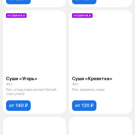
НОВИНКА
НОВИНКА
Суши «Угорь»
Суши «Креветка»
40 г
40 г
Рис, угорь,нори,кунжут белый,
Рис, креветка, нори
соус унаги
от 140 ₽
от 120 ₽