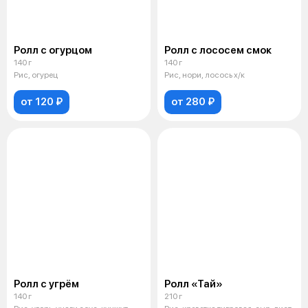
Ролл с огурцом
Ролл с лососем смок
140 г
140 г
Рис, огурец
Рис, нори, лосось х/к
от 120 ₽
от 280 ₽
Ролл с угрём
Ролл «Тай»
140 г
210 г