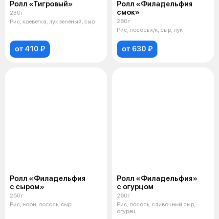
Ролл «Тигровый»
Ролл «Филадельфия
смок»
230 г
260 г
Рис, креветка, лук зеленый, сыр
Рис, лосось х/к, сыр, лук
от 410 ₽
от 630 ₽
Ролл «Филадельфия
Ролл «Филадельфия»
с сыром»
с огурцом
250 г
260 г
Рис, нори, лосось, сыр
Рис, лосось, сливочный сыр,
огурец