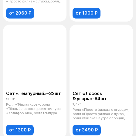
лососе
«Просто филка» с луком, ролл,
«Тё
от 2060 ₽
от 1900 ₽
Сет «Темпурный»-32шт
Сет «Лосось
& угорь»-64шт
900 г
1,7 кг
Ролл «Тёплая кура», ролл
«Тёплый лосось», ролл темпура
Ролл «Просто филка» с огурцом,
«Калифорния», ролл темпура
ролл «Просто филка» с луком,
«Эби» сп
ролл «Филка» в угре 2 порции,
от 1300 ₽
от 3490 ₽