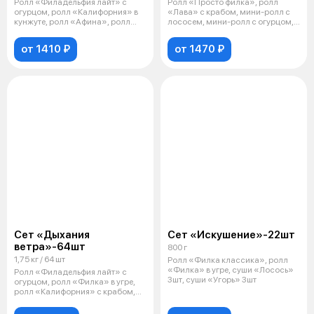
Ролл «Филадельфия лайт» с
Ролл «Просто филка», ролл
огурцом, ролл «Калифорния» в
«Лава» с крабом, мини-ролл с
кунжуте, ролл «Афина», ролл
лососем, мини-ролл с огурцом,
«Запечё
ролл
от 1410 ₽
от 1470 ₽
Сет «Дыхания
Сет «Искушение»-22шт
ветра»-64шт
800 г
1,75 кг / 64 шт
Ролл «Филка классика», ролл
«Филка» в угре, суши «Лосось»
Ролл «Филадельфия лайт» с
3шт, суши «Угорь» 3шт
огурцом, ролл «Филка» в угре,
ролл «Калифорния» с крабом,
ролл «