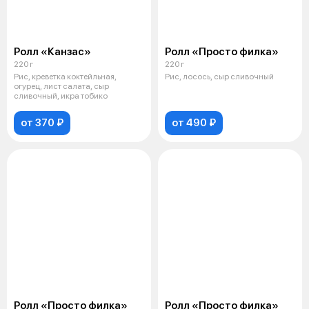
Ролл «Канзас»
Ролл «Просто филка»
220 г
220 г
Рис, креветка коктейльная,
Рис, лосось, сыр сливочный
огурец, лист салата, сыр
сливочный, икра тобико
от 370 ₽
от 490 ₽
Ролл «Просто филка»
Ролл «Просто филка»