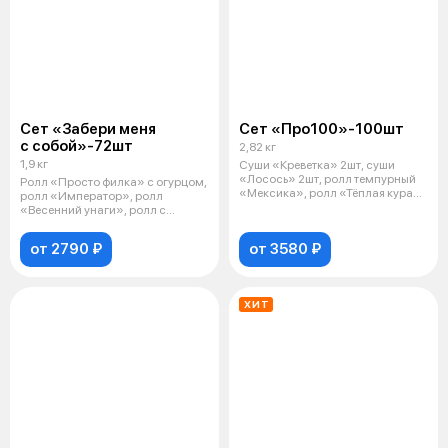
Сет «Забери меня
Сет «Про100»-100шт
с собой»-72шт
2,82 кг
1,9 кг
Суши «Креветка» 2шт, суши
«Лосось» 2шт, ролл темпурный
Ролл «Просто филка» с огурцом,
«Мексика», ролл «Тёплая кура»,
ролл «Император», ролл
ролл
«Весенний унаги», ролл с
лососем «См
от 2790 ₽
от 3580 ₽
ХИТ