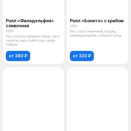
Ролл «Филадельфия»
Ролл «Бонито» с крабом
сливочная
205 г
220 г
Рис, сыр сливочный, огурец,
имитация краба, стружка тунца
Рис, лосось, терияки, томат, лист
салата, сыр, спайс соус, икра
тобико
от 380 ₽
от 320 ₽