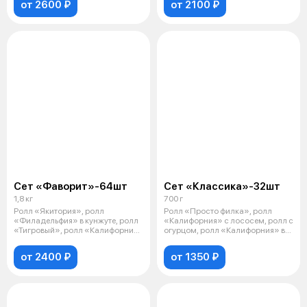
от 2600 ₽
от 2100 ₽
Сет «Фаворит»-64шт
Сет «Классика»-32шт
1,8 кг
700 г
Ролл «Якитория», ролл
Ролл «Просто филка», ролл
«Филадельфия» в кунжуте, ролл
«Калифорния» с лососем, ролл с
«Тигровый», ролл «Калифорния»
огурцом, ролл «Калифорния» в
с крабом
кунж
от 2400 ₽
от 1350 ₽