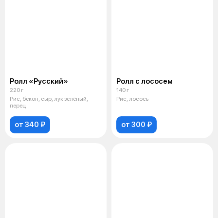
Ролл «Русский»
Ролл с лососем
220 г
140 г
Рис, бекон, сыр, лук зелёный,
Рис, лосось
перец
от 340 ₽
от 300 ₽