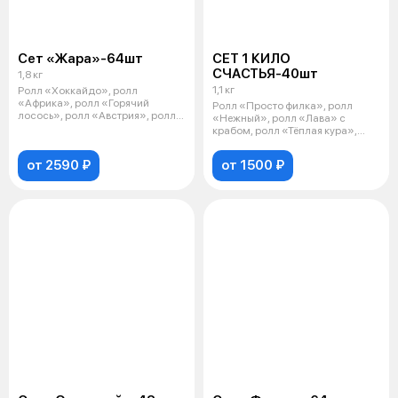
Сет «Жара»-64шт
СЕТ 1 КИЛО
СЧАСТЬЯ-40шт
1,8 кг
1,1 кг
Ролл «Хоккайдо», ролл
«Африка», ролл «Горячий
Ролл «Просто филка», ролл
лосось», ролл «Австрия», ролл
«Нежный», ролл «Лава» с
«Аризона», рол
крабом, ролл «Тёплая кура»,
ролл темпура
от 2590 ₽
от 1500 ₽