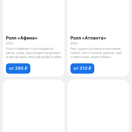
Ролл «Афина»
Ролл «Атланта»
215 г
250 г
Ролл «Афина» состоящий из
Рис, кура холодного копчения,
риса, сыра, хрустящего огурчика
томат, лист салата, шапка: сыр
и яркой икры летучей рыбы (тобик
сливочный, икра тобико
от 290 ₽
от 310 ₽