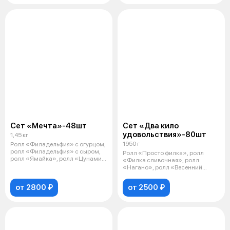
Сет «Мечта»-48шт
Сет «Два кило
удовольствия»-80шт
1,45 кг
1950 г
Ролл «Филадельфия» с огурцом,
ролл «Филадельфия» с сыром,
Ролл «Просто филка», ролл
ролл «Ямайка», ролл «Цунами»,
«Филка сливочная», ролл
ро
«Нагано», ролл «Весенний
овощной», ролл
от 2800 ₽
от 2500 ₽