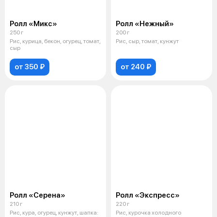
Ролл «Микс»
Ролл «Нежный»
250 г
200 г
Рис, курица, бекон, огурец, томат,
Рис, сыр, томат, кунжут
сыр
от 350 ₽
от 240 ₽
Ролл «Серена»
Ролл «Экспресс»
210 г
220 г
Рис, кура, огурец, кунжут, шапка:
Рис, курочка холодного