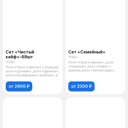
Сет «Чистый
Сет «Семейный»
кайф»-68шт
1750 г
1700 г
Ролл «Просто филка», ролл
«Нежный», ролл «Лава» с
Ролл «Просто филка» с огурцом,
крабом, ролл «Теплая кура»,
ролл «Цунами», ролл «Дракон»,
ролл «Темпур
ролл «Калифорния с крабом», р
от 2900 ₽
от 2300 ₽