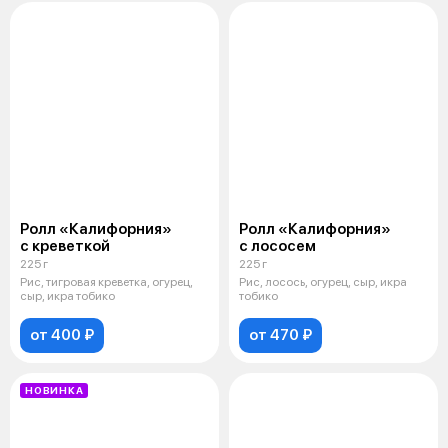
Ролл «Калифорния»
Ролл «Калифорния»
с креветкой
с лососем
225 г
225 г
Рис, тигровая креветка, огурец,
Рис, лосось, огурец, сыр, икра
сыр, икра тобико
тобико
от 400 ₽
от 470 ₽
НОВИНКА