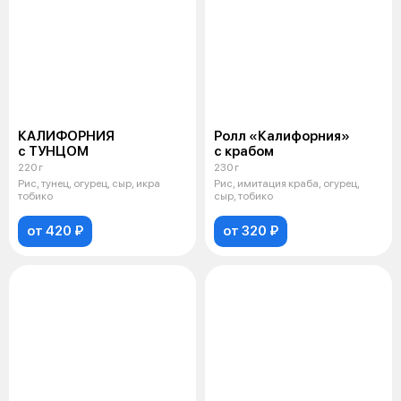
КАЛИФОРНИЯ
Ролл «Калифорния»
с ТУНЦОМ
с крабом
220 г
230 г
Рис, тунец, огурец, сыр, икра
Рис, имитация краба, огурец,
тобико
сыр, тобико
от 420 ₽
от 320 ₽