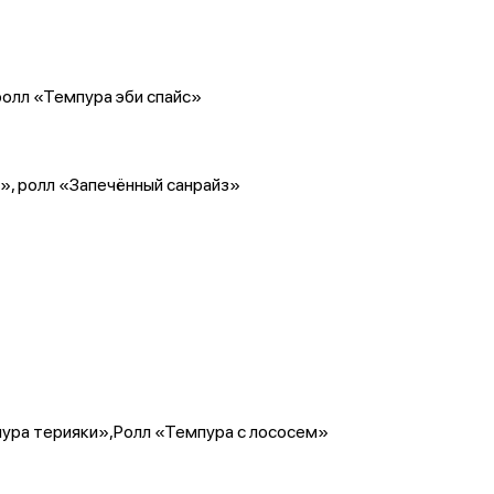
ролл «Темпура эби спайс»
», ролл «Запечённый санрайз»
пура терияки»,Ролл «Темпура с лососем»