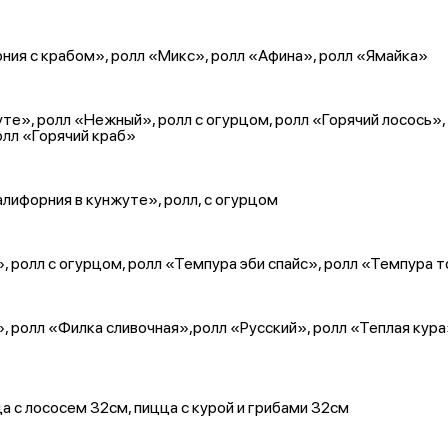
ния с крабом», ролл «Микс», ролл «Афина», ролл «Ямайка»
е», ролл «Нежный», ролл с огурцом, ролл «Горячий лосось», 
олл «Горячий краб»
алифорния в кунжуте», ролл, с огурцом
, ролл с огурцом, ролл «Темпура эби спайс», ролл «Темпура т
, ролл «Филка сливочная»,ролл «Русский», ролл «Теплая кура»
 с лососем 32см, пицца с курой и грибами 32см