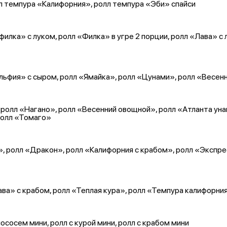
лл темпура «Калифорния», ролл темпура «Эби» спайси
илка» с луком, ролл «Филка» в угре 2 порции, ролл «Лава» с 
фия» с сыром, ролл «Ямайка», ролл «Цунами», ролл «Весенни
ролл «Нагано», ролл «Весенний овощной», ролл «Атланта унаги
 ролл «Томаго»
 ролл «Дракон», ролл «Калифорния с крабом», ролл «Экспресс»
ва» с крабом, ролл «Теплая кура», ролл «Темпура калифорни
лососем мини, ролл с курой мини, ролл с крабом мини