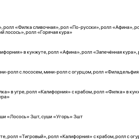
, ролл «Филка сливочная», рол «По-русски», ролл «Афина», р
ий лосось», ролл «Горячая кура»
ифорния» в кунжуте, ролл «Афина», ролл «Запечённая кура»,
ини-ролл с лососем, мини-ролл с огурцом, ролл «Филадельфия
ка» в угре, ролл «Калифорния» с крабом, ролл «Филка» в кун
кура»
суши «Лосось» 3шт, суши «Угорь» 3шт
, ролл «Тигровый», ролл «Калифорния» с крабом, ролл с огурц