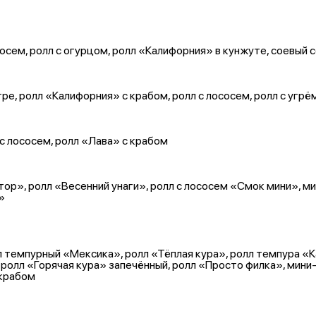
сем, ролл с огурцом, ролл «Калифорния» в кунжуте, соевый со
е, ролл «Калифорния» с крабом, ролл с лососем, ролл с угрё
с лососем, ролл «Лава» с крабом
ор», ролл «Весенний унаги», ролл с лососем «Смок мини», мин
»
л темпурный «Мексика», ролл «Тёплая кура», ролл темпура «
ролл «Горячая кура» запечённый, ролл «Просто филка», мини-
 крабом