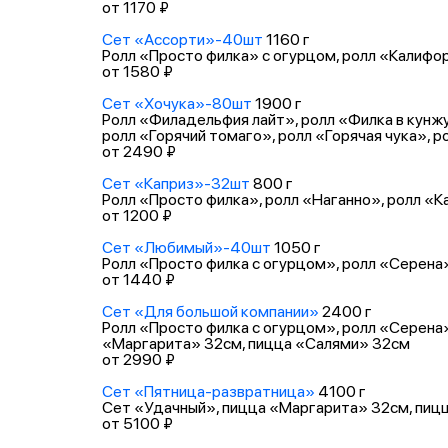
от 1170 ₽
Сет «Ассорти»-40шт
1160 г
Ролл «Просто филка» с огурцом, ролл «Калифор
от 1580 ₽
Сет «Хочука»-80шт
1900 г
Ролл «Филадельфия лайт», ролл «Филка в кунжут
ролл «Горячий томаго», ролл «Горячая чука», р
от 2490 ₽
Сет «Каприз»-32шт
800 г
Ролл «Просто филка», ролл «Наганно», ролл «К
от 1200 ₽
Сет «Любимый»-40шт
1050 г
Ролл «Просто филка с огурцом», ролл «Серена»
от 1440 ₽
Сет «Для большой компании»
2400 г
Ролл «Просто филка с огурцом», ролл «Серена»
«Маргарита» 32см, пицца «Салями» 32см
от 2990 ₽
Сет «Пятница-развратница»
4100 г
Сет «Удачный», пицца «Маргарита» 32см, пицца
от 5100 ₽