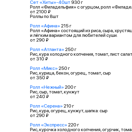
Сет «Хиты»-40шт
930 г
Ролл «Филадельфия» с огурцом, ролл «Филадель
от 2100 ₽
Роллы по 8шт
Ролл «Афина»
215 г
Ролл «Афина» состоящий из риса, сыра, хрустя
и лёгким вариантом для любителей суши.
от 290 ₽
Ролл «Атланта»
250 г
Рис, кура холодного копчения, томат, лист салат
от 310 ₽
Ролл «Микс»
250 г
Рис, курица, бекон, огурец, томат, сыр
от 350 ₽
Ролл «Нежный»
200 г
Рис, сыр, томат, кунжут
от 240 ₽
Ролл «Серена»
210 г
Рис, кура, огурец, кунжут, шапка: сыр
от 290 ₽
Ролл «Экспресс»
220 г
Рис, курочка холодного копчения, огурчик, тома