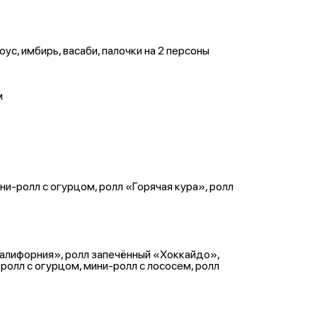
ус, имбирь, васаби, палочки на 2 персоны
м
и-ролл с огурцом, ролл «Горячая кура», ролл
Калифорния», ролл запечённый «Хоккайдо»,
ролл с огурцом, мини-ролл с лососем, ролл