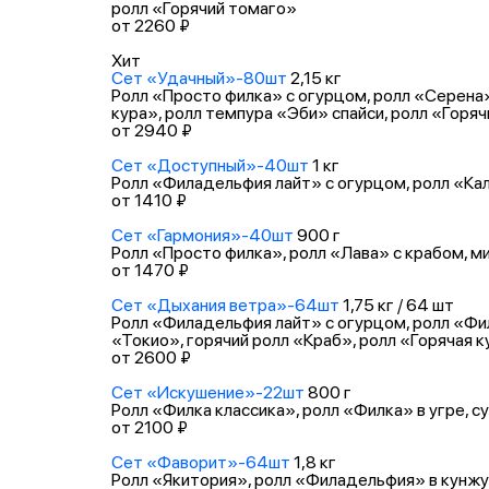
ролл «Горячий томаго»
от 2260 ₽
Хит
Сет «Удачный»-80шт
2,15 кг
Ролл «Просто филка» с огурцом, ролл «Серена»
кура», ролл темпура «Эби» спайси, ролл «Горяч
от 2940 ₽
Сет «Доступный»-40шт
1 кг
Ролл «Филадельфия лайт» с огурцом, ролл «Кал
от 1410 ₽
Сет «Гармония»-40шт
900 г
Ролл «Просто филка», ролл «Лава» с крабом, м
от 1470 ₽
Сет «Дыхания ветра»-64шт
1,75 кг / 64 шт
Ролл «Филадельфия лайт» с огурцом, ролл «Фил
«Токио», горячий ролл «Краб», ролл «Горячая 
от 2600 ₽
Сет «Искушение»-22шт
800 г
Ролл «Филка классика», ролл «Филка» в угре, 
от 2100 ₽
Сет «Фаворит»-64шт
1,8 кг
Ролл «Якитория», ролл «Филадельфия» в кунжуте