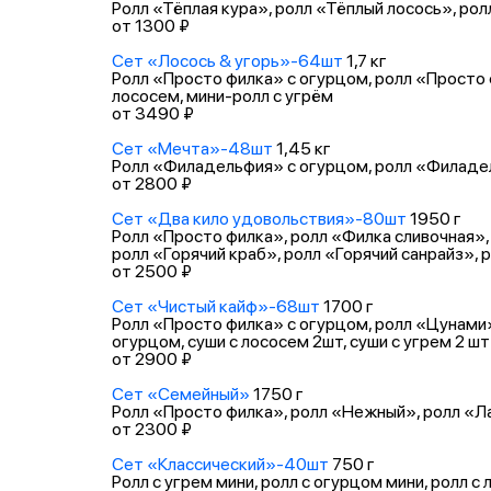
Ролл «Тёплая кура», ролл «Тёплый лосось», ро
от 1300 ₽
Сет «Лосось & угорь»-64шт
1,7 кг
Ролл «Просто филка» с огурцом, ролл «Просто ф
лососем, мини-ролл с угрём
от 3490 ₽
Сет «Мечта»-48шт
1,45 кг
Ролл «Филадельфия» с огурцом, ролл «Филадель
от 2800 ₽
Сет «Два кило удовольствия»-80шт
1950 г
Ролл «Просто филка», ролл «Филка сливочная», 
ролл «Горячий краб», ролл «Горячий санрайз»,
от 2500 ₽
Сет «Чистый кайф»-68шт
1700 г
Ролл «Просто филка» с огурцом, ролл «Цунами»,
огурцом, суши с лососем 2шт, суши с угрем 2 шт
от 2900 ₽
Сет «Семейный»
1750 г
Ролл «Просто филка», ролл «Нежный», ролл «Ла
от 2300 ₽
Сет «Классический»-40шт
750 г
Ролл с угрем мини, ролл с огурцом мини, ролл с 