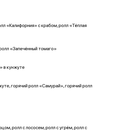
олл «Калифорния» с крабом, ролл «Тёплая
 ролл «Запечённый томаго»
» в кунжуте
жуте, горячий ролл «Самурай», горячий ролл
ом, ролл с лососем, ролл с угрём, ролл с