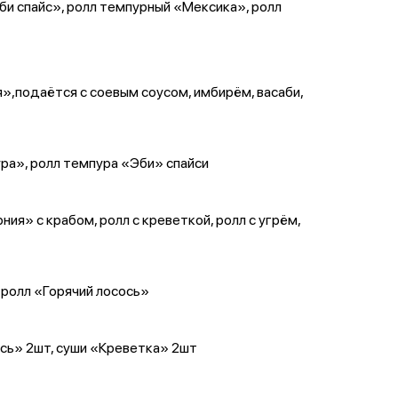
би спайс», ролл темпурный «Мексика», ролл
»,подаётся с соевым соусом, имбирём, васаби,
ура», ролл темпура «Эби» спайси
я» с крабом, ролл с креветкой, ролл с угрём,
 ролл «Горячий лосось»
ось» 2шт, суши «Креветка» 2шт