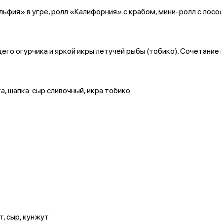
фия» в угре, ролл «Калифорния» с крабом, мини-ролл с лосо
щего огурчика и яркой икры летучей рыбы (тобико). Сочетание
а, шапка: сыр сливочный, икра тобико
т, сыр, кунжут