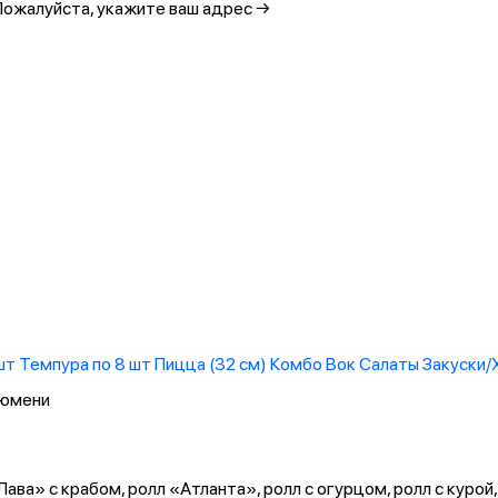
Пожалуйста, укажите ваш адрес →
8шт
Темпура по 8 шт
Пицца (32 см)
Комбо
Вок
Салаты
Закуски
Тюмени
ава» с крабом, ролл «Атланта», ролл с огурцом, ролл с курой,