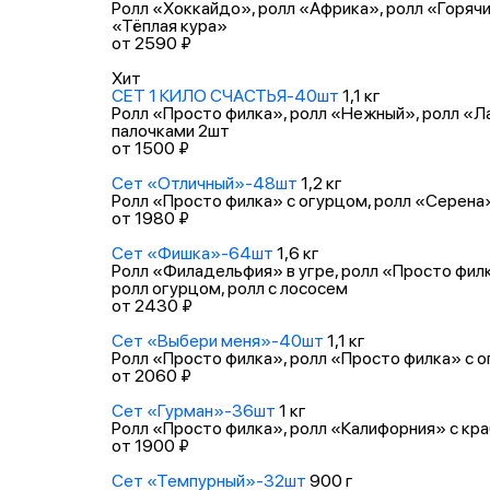
Ролл «Хоккайдо», ролл «Африка», ролл «Горячи
«Тёплая кура»
от 2590 ₽
Хит
СЕТ 1 КИЛО СЧАСТЬЯ-40шт
1,1 кг
Ролл «Просто филка», ролл «Нежный», ролл «Ла
палочками 2шт
от 1500 ₽
Сет «Отличный»-48шт
1,2 кг
Ролл «Просто филка» с огурцом, ролл «Серена»
от 1980 ₽
Сет «Фишка»-64шт
1,6 кг
Ролл «Филадельфия» в угре, ролл «Просто филк
ролл огурцом, ролл с лососем
от 2430 ₽
Сет «Выбери меня»-40шт
1,1 кг
Ролл «Просто филка», ролл «Просто филка» с о
от 2060 ₽
Сет «Гурман»-36шт
1 кг
Ролл «Просто филка», ролл «Калифорния» с кра
от 1900 ₽
Сет «Темпурный»-32шт
900 г