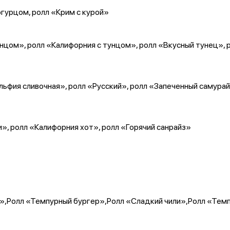
 огурцом, ролл «Крим с курой»
унцом», ролл «Калифорния с тунцом», ролл «Вкусный тунец», 
ьфия сливочная», ролл «Русский», ролл «Запеченный самурай
», ролл «Калифорния хот», ролл «Горячий санрайз»
»,Ролл «Темпурный бургер»,Ролл «Сладкий чили»,Ролл «Тем