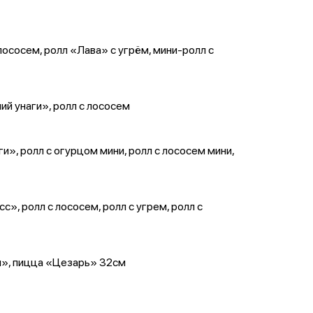
лососем, ролл «Лава» с угрём, мини-ролл с
й унаги», ролл с лососем
», ролл с огурцом мини, ролл с лососем мини,
, ролл с лососем, ролл с угрем, ролл с
я», пицца «Цезарь» 32см