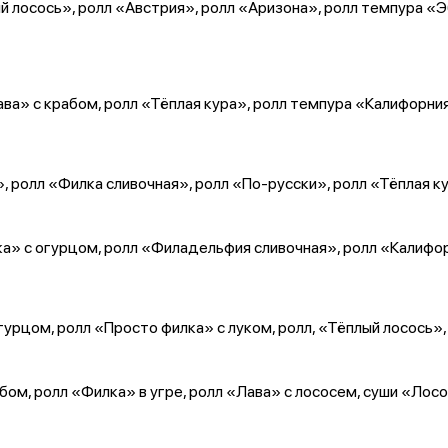
й лосось», ролл «Австрия», ролл «Аризона», ролл темпура «Э
ва» с крабом, ролл «Тёплая кура», ролл темпура «Калифорния
, ролл «Филка сливочная», ролл «По-русски», ролл «Тёплая к
а» с огурцом, ролл «Филадельфия сливочная», ролл «Калифорни
гурцом, ролл «Просто филка» с луком, ролл, «Тёплый лосось»,
бом, ролл «Филка» в угре, ролл «Лава» с лососем, суши «Лос