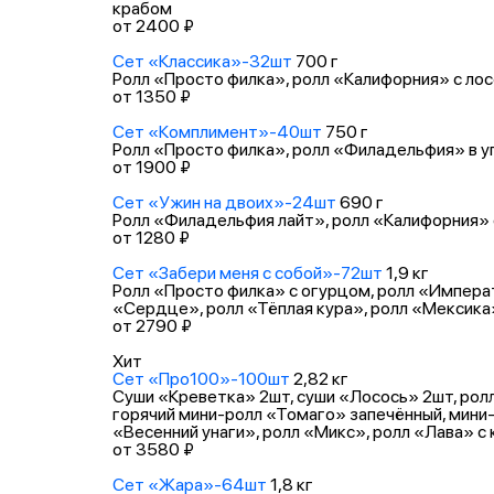
крабом
от 2400 ₽
Сет «Классика»-32шт
700 г
Ролл «Просто филка», ролл «Калифорния» с лосо
от 1350 ₽
Сет «Комплимент»-40шт
750 г
Ролл «Просто филка», ролл «Филадельфия» в угр
от 1900 ₽
Сет «Ужин на двоих»-24шт
690 г
Ролл «Филадельфия лайт», ролл «Калифорния» 
от 1280 ₽
Сет «Забери меня с собой»-72шт
1,9 кг
Ролл «Просто филка» с огурцом, ролл «Императ
«Сердце», ролл «Тёплая кура», ролл «Мексика
от 2790 ₽
Хит
Сет «Про100»-100шт
2,82 кг
Суши «Креветка» 2шт, суши «Лосось» 2шт, рол
горячий мини-ролл «Томаго» запечённый, мини-
«Весенний унаги», ролл «Микс», ролл «Лава» с
от 3580 ₽
Сет «Жара»-64шт
1,8 кг