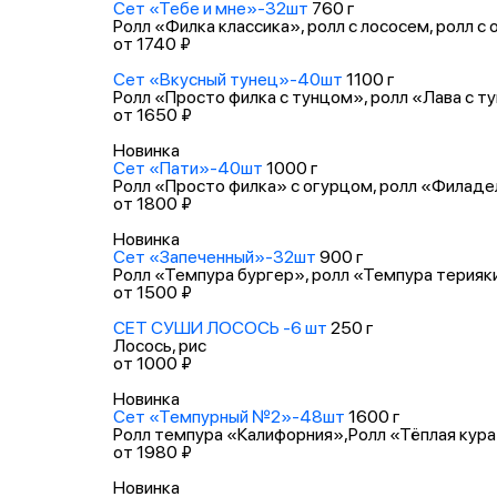
Сет «Тебе и мне»-32шт
760 г
Ролл «Филка классика», ролл с лососем, ролл с
от 1740 ₽
Сет «Вкусный тунец»-40шт
1100 г
Ролл «Просто филка с тунцом», ролл «Лава с т
от 1650 ₽
Новинка
Сет «Пати»-40шт
1000 г
Ролл «Просто филка» с огурцом, ролл «Филадел
от 1800 ₽
Новинка
Сет «Запеченный»-32шт
900 г
Ролл «Темпура бургер», ролл «Темпура терияки
от 1500 ₽
СЕТ СУШИ ЛОСОСЬ -6 шт
250 г
Лосось, рис
от 1000 ₽
Новинка
Сет «Темпурный №2»-48шт
1600 г
Ролл темпура «Калифорния»,Ролл «Тёплая кура
от 1980 ₽
Новинка