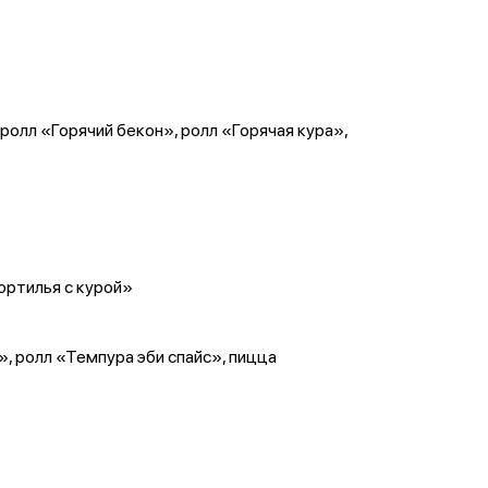
ролл «Горячий бекон», ролл «Горячая кура»,
ортилья с курой»
, ролл «Темпура эби спайс», пицца