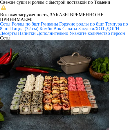
Свежие суши и роллы с быстрой доставкой по Тюмени
Высокая загруженность, ЗАКАЗЫ ВРЕМЕННО НЕ
ПРИНИМАЕМ!
Сеты
Роллы по 8шт
Гунканы
Горячие роллы по 8шт
Темпура по
8 шт
Пицца (32 см)
Комбо
Вок
Салаты
Закуски/ХОТ-ДОГИ
Десерты
Напитки
Дополнительно
Укажите количество персон
Сеты