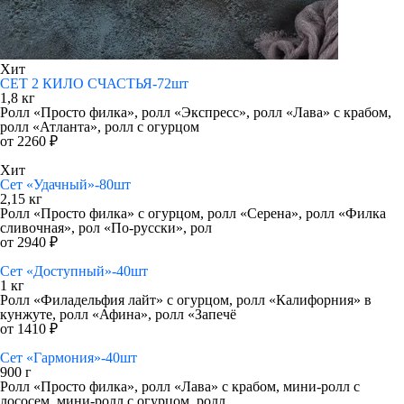
Хит
СЕТ 2 КИЛО СЧАСТЬЯ-72шт
1,8 кг
Ролл «Просто филка», ролл «Экспресс», ролл «Лава» с крабом,
ролл «Атланта», ролл с огурцом
от 2260 ₽
Хит
Сет «Удачный»-80шт
2,15 кг
Ролл «Просто филка» с огурцом, ролл «Серена», ролл «Филка
сливочная», рол «По-русски», рол
от 2940 ₽
Сет «Доступный»-40шт
1 кг
Ролл «Филадельфия лайт» с огурцом, ролл «Калифорния» в
кунжуте, ролл «Афина», ролл «Запечё
от 1410 ₽
Сет «Гармония»-40шт
900 г
Ролл «Просто филка», ролл «Лава» с крабом, мини-ролл с
лососем, мини-ролл с огурцом, ролл