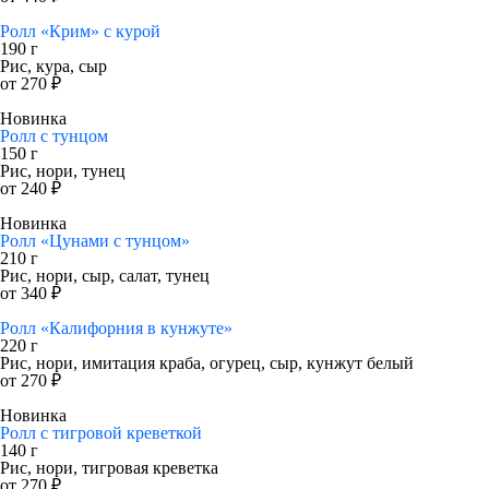
Ролл «Крим» с курой
190 г
Рис, кура, сыр
от 270 ₽
Новинка
Ролл с тунцом
150 г
Рис, нори, тунец
от 240 ₽
Новинка
Ролл «Цунами с тунцом»
210 г
Рис, нори, сыр, салат, тунец
от 340 ₽
Ролл «Калифорния в кунжуте»
220 г
Рис, нори, имитация краба, огурец, сыр, кунжут белый
от 270 ₽
Новинка
Ролл с тигровой креветкой
140 г
Рис, нори, тигровая креветка
от 270 ₽