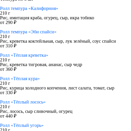
Ролл темпура «Калифорния»
210 г
Рис, имитация краба, огурец, сыр, икра тобико
от 290 ₽
Ролл темпура «Эби спайси»
210 г
Рис, креветка коктейльная, сыр, лук зелёный, соус спайси
от 310 ₽
Ролл «Тёплая креветка»
210 г
Рис, креветка тигровая, ананас, сыр чедр
от 360 ₽
Ролл «Тёплая кура»
210 г
Рис, курица холодного копчения, лист салата, томат, сыр
от 330 ₽
Ролл «Тёплый лосось»
210 г
Рис, лосось, сыр сливочный, огурец
от 440 ₽
Ролл «Тёплый угорь»
210 г