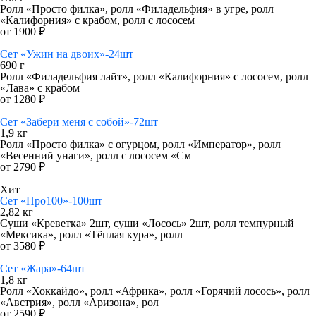
Ролл «Просто филка», ролл «Филадельфия» в угре, ролл
«Калифорния» с крабом, ролл с лососем
от 1900 ₽
Сет «Ужин на двоих»-24шт
690 г
Ролл «Филадельфия лайт», ролл «Калифорния» с лососем, ролл
«Лава» с крабом
от 1280 ₽
Сет «Забери меня с собой»-72шт
1,9 кг
Ролл «Просто филка» с огурцом, ролл «Император», ролл
«Весенний унаги», ролл с лососем «См
от 2790 ₽
Хит
Сет «Про100»-100шт
2,82 кг
Суши «Креветка» 2шт, суши «Лосось» 2шт, ролл темпурный
«Мексика», ролл «Тёплая кура», ролл
от 3580 ₽
Сет «Жара»-64шт
1,8 кг
Ролл «Хоккайдо», ролл «Африка», ролл «Горячий лосось», ролл
«Австрия», ролл «Аризона», рол
от 2590 ₽