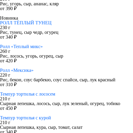
Рис, угорь, сыр, ананас, кляр
от 390 ₽
Новинка
РОЛЛ ТЁПЛЫЙ ТУНЕЦ
230 г
Рис, тунец, сыр чедр, огурец
от 340 ₽
Ролл «Теплый микс»
260 г
Рис, лосось, угорь, огурец, сыр
от 420 ₽
Ролл «Мексика»
220 г
Рис, бекон, соус барбекю, соус спайси, сыр, лук красный
от 310 ₽
Темпур тортилья с лососем
210 г
Сырная лепешка, лосось, сыр, лук зеленый, огурец, тобико
от 450 ₽
Темпур тортилья с курой
210 г
Сырная лепешка, кура, сыр, томат, салат
от 340 ₽