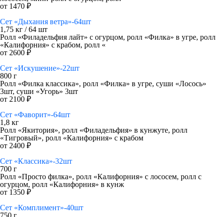
от 1470 ₽
Сет «Дыхания ветра»-64шт
1,75 кг / 64 шт
Ролл «Филадельфия лайт» с огурцом, ролл «Филка» в угре, ролл
«Калифорния» с крабом, ролл «
от 2600 ₽
Сет «Искушение»-22шт
800 г
Ролл «Филка классика», ролл «Филка» в угре, суши «Лосось»
3шт, суши «Угорь» 3шт
от 2100 ₽
Сет «Фаворит»-64шт
1,8 кг
Ролл «Якитория», ролл «Филадельфия» в кунжуте, ролл
«Тигровый», ролл «Калифорния» с крабом
от 2400 ₽
Сет «Классика»-32шт
700 г
Ролл «Просто филка», ролл «Калифорния» с лососем, ролл с
огурцом, ролл «Калифорния» в кунж
от 1350 ₽
Сет «Комплимент»-40шт
750 г