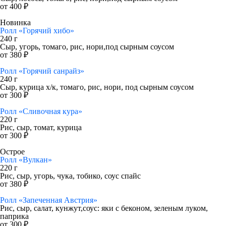
от 400 ₽
Новинка
Ролл «Горячий хибо»
240 г
Сыр, угорь, томаго, рис, нори,под сырным соусом
от 380 ₽
Ролл «Горячий санрайз»
240 г
Сыр, курица х/к, томаго, рис, нори, под сырным соусом
от 300 ₽
Ролл «Сливочная кура»
220 г
Рис, сыр, томат, курица
от 300 ₽
Острое
Ролл «Вулкан»
220 г
Рис, сыр, угорь, чука, тобико, соус спайс
от 380 ₽
Ролл «Запеченная Австрия»
Рис, сыр, салат, кунжут,соус: яки с беконом, зеленым луком,
паприка
от 300 ₽