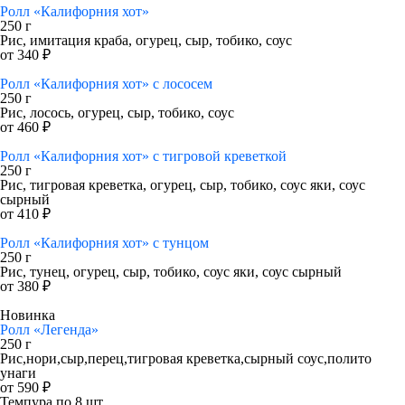
Ролл «Калифорния хот»
250 г
Рис, имитация краба, огурец, сыр, тобико, соус
от 340 ₽
Ролл «Калифорния хот» с лососем
250 г
Рис, лосось, огурец, сыр, тобико, соус
от 460 ₽
Ролл «Калифорния хот» с тигровой креветкой
250 г
Рис, тигровая креветка, огурец, сыр, тобико, соус яки, соус
сырный
от 410 ₽
Ролл «Калифорния хот» с тунцом
250 г
Рис, тунец, огурец, сыр, тобико, соус яки, соус сырный
от 380 ₽
Новинка
Ролл «Легенда»
250 г
Рис,нори,сыр,перец,тигровая креветка,сырный соус,полито
унаги
от 590 ₽
Темпура по 8 шт