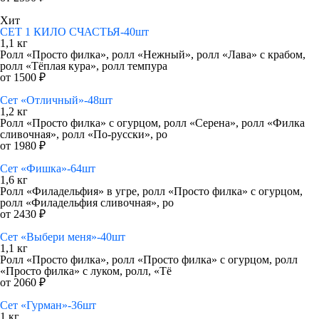
Хит
СЕТ 1 КИЛО СЧАСТЬЯ-40шт
1,1 кг
Ролл «Просто филка», ролл «Нежный», ролл «Лава» с крабом,
ролл «Тёплая кура», ролл темпура
от 1500 ₽
Сет «Отличный»-48шт
1,2 кг
Ролл «Просто филка» с огурцом, ролл «Серена», ролл «Филка
сливочная», ролл «По-русски», ро
от 1980 ₽
Сет «Фишка»-64шт
1,6 кг
Ролл «Филадельфия» в угре, ролл «Просто филка» с огурцом,
ролл «Филадельфия сливочная», ро
от 2430 ₽
Сет «Выбери меня»-40шт
1,1 кг
Ролл «Просто филка», ролл «Просто филка» с огурцом, ролл
«Просто филка» с луком, ролл, «Тё
от 2060 ₽
Сет «Гурман»-36шт
1 кг