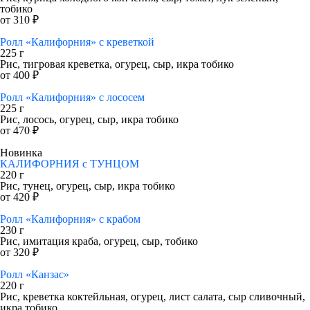
тобико
от 310 ₽
Ролл «Калифорния» с креветкой
225 г
Рис, тигровая креветка, огурец, сыр, икра тобико
от 400 ₽
Ролл «Калифорния» с лососем
225 г
Рис, лосось, огурец, сыр, икра тобико
от 470 ₽
Новинка
КАЛИФОРНИЯ с ТУНЦОМ
220 г
Рис, тунец, огурец, сыр, икра тобико
от 420 ₽
Ролл «Калифорния» с крабом
230 г
Рис, имитация краба, огурец, сыр, тобико
от 320 ₽
Ролл «Канзас»
220 г
Рис, креветка коктейльная, огурец, лист салата, сыр сливочный,
икра тобико