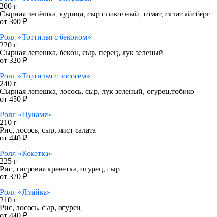
200 г
Сырная лепёшка, курица, сыр сливочный, томат, салат айсберг
от 300 ₽
Ролл «Тортилья с беконом»
220 г
Сырная лепешка, бекон, сыр, перец, лук зеленый
от 320 ₽
Ролл «Тортилья с лососем»
240 г
Сырная лепешка, лосось, сыр, лук зеленый, огурец,тобико
от 450 ₽
Ролл «Цунами»
210 г
Рис, лосось, сыр, лист салата
от 440 ₽
Ролл «Кокетка»
225 г
Рис, тигровая креветка, огурец, сыр
от 370 ₽
Ролл «Ямайка»
210 г
Рис, лосось, сыр, огурец
от 440 ₽