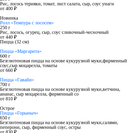
Рис, лосось терияки, томат, лист салата, сыр, соус унаги
от 400 ₽
Новинка
Ролл «Темпура с лососем»
250 г
Рис, лосось, огурец, сыр, соус сливочный-чесночный
от 440 ₽
Пицца (32 см)
Пицца «Маргарита»
600 г
Безглютеновая пицца на основе кукурузной муки,фирменный
соус,сыр моцарелла, томаты
от 660 ₽
Пицца «Гавайи»
700 г
Безглютеновая пицца на основе кукурузной муки,ветчина,
ананас, сыр моцарелла, фирменный со
от 810 ₽
Острое
Пицца «Горыныч»
650 г
Безглютеновая пицца на основе кукурузной муки,салями,
пеперони, сыр, фирменный соус, остры
от 830 ₽