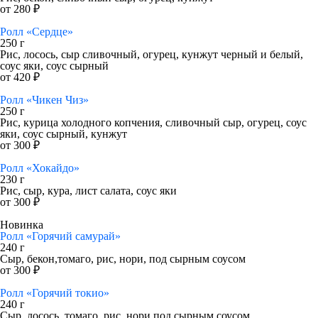
от 280 ₽
Ролл «Сердце»
250 г
Рис, лосось, сыр сливочный, огурец, кунжут черный и белый,
соус яки, соус сырный
от 420 ₽
Ролл «Чикен Чиз»
250 г
Рис, курица холодного копчения, сливочный сыр, огурец, соус
яки, соус сырный, кунжут
от 300 ₽
Ролл «Хокайдо»
230 г
Рис, сыр, кура, лист салата, соус яки
от 300 ₽
Новинка
Ролл «Горячий самурай»
240 г
Сыр, бекон,томаго, рис, нори, под сырным соусом
от 300 ₽
Ролл «Горячий токио»
240 г
Сыр, лосось, томаго, рис, нори,под сырным соусом