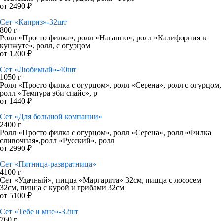
от 2490 ₽
Сет «Каприз»-32шт
800 г
Ролл «Просто филка», ролл «Наганно», ролл «Калифорния в
кунжуте», ролл, с огурцом
от 1200 ₽
Сет «Любимый»-40шт
1050 г
Ролл «Просто филка с огурцом», ролл «Серена», ролл с огурцом,
ролл «Темпура эби спайс», р
от 1440 ₽
Сет «Для большой компании»
2400 г
Ролл «Просто филка с огурцом», ролл «Серена», ролл «Филка
сливочная»,ролл «Русский», ролл
от 2990 ₽
Сет «Пятница-развратница»
4100 г
Сет «Удачный», пицца «Маргарита» 32см, пицца с лососем
32см, пицца с курой и грибами 32см
от 5100 ₽
Сет «Тебе и мне»-32шт
760 г