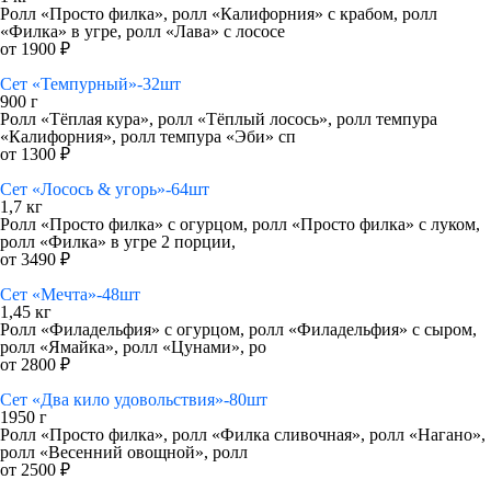
Ролл «Просто филка», ролл «Калифорния» с крабом, ролл
«Филка» в угре, ролл «Лава» с лососе
от 1900 ₽
Сет «Темпурный»-32шт
900 г
Ролл «Тёплая кура», ролл «Тёплый лосось», ролл темпура
«Калифорния», ролл темпура «Эби» сп
от 1300 ₽
Сет «Лосось & угорь»-64шт
1,7 кг
Ролл «Просто филка» с огурцом, ролл «Просто филка» с луком,
ролл «Филка» в угре 2 порции,
от 3490 ₽
Сет «Мечта»-48шт
1,45 кг
Ролл «Филадельфия» с огурцом, ролл «Филадельфия» с сыром,
ролл «Ямайка», ролл «Цунами», ро
от 2800 ₽
Сет «Два кило удовольствия»-80шт
1950 г
Ролл «Просто филка», ролл «Филка сливочная», ролл «Нагано»,
ролл «Весенний овощной», ролл
от 2500 ₽