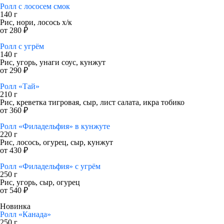
Ролл с лососем смок
140 г
Рис, нори, лосось х/к
от 280 ₽
Ролл с угрём
140 г
Рис, угорь, унаги соус, кунжут
от 290 ₽
Ролл «Тай»
210 г
Рис, креветка тигровая, сыр, лист салата, икра тобико
от 360 ₽
Ролл «Филадельфия» в кунжуте
220 г
Рис, лосось, огурец, сыр, кунжут
от 430 ₽
Ролл «Филадельфия» с угрём
250 г
Рис, угорь, сыр, огурец
от 540 ₽
Новинка
Ролл «Канада»
250 г