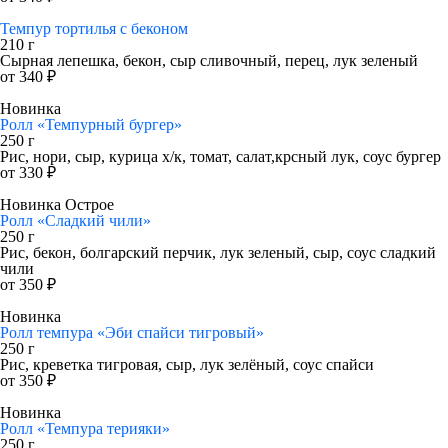
Темпур тортилья с беконом
210 г
Сырная лепешка, бекон, сыр сливочный, перец, лук зеленый
от 340 ₽
Новинка
Ролл «Темпурный бургер»
250 г
Рис, нори, сыр, курица х/к, томат, салат,крсный лук, соус бургер
от 330 ₽
Новинка
Острое
Ролл «Сладкий чили»
250 г
Рис, бекон, болгарский перчик, лук зеленый, сыр, соус сладкий
чили
от 350 ₽
Новинка
Ролл темпура «Эби спайси тигровый»
250 г
Рис, креветка тигровая, сыр, лук зелёный, соус спайси
от 350 ₽
Новинка
Ролл «Темпура терияки»
250 г