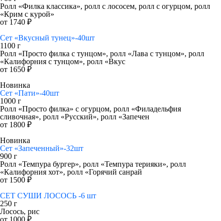
Ролл «Филка классика», ролл с лососем, ролл с огурцом, ролл
«Крим с курой»
от 1740 ₽
Сет «Вкусный тунец»-40шт
1100 г
Ролл «Просто филка с тунцом», ролл «Лава с тунцом», ролл
«Калифорния с тунцом», ролл «Вкус
от 1650 ₽
Новинка
Сет «Пати»-40шт
1000 г
Ролл «Просто филка» с огурцом, ролл «Филадельфия
сливочная», ролл «Русский», ролл «Запечен
от 1800 ₽
Новинка
Сет «Запеченный»-32шт
900 г
Ролл «Темпура бургер», ролл «Темпура терияки», ролл
«Калифорния хот», ролл «Горячий санрай
от 1500 ₽
СЕТ СУШИ ЛОСОСЬ -6 шт
250 г
Лосось, рис
от 1000 ₽