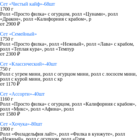
Сет «Чистый кайф»-68шт
1700 г
Ролл «Просто филка» с огурцом, ролл «Цунами», ролл
«Дракон», ролл «Калифорния с крабом», р
от 2900 ₽
Сет «Семейный»
1750 г
Ролл «Просто филка», ролл «Нежный», ролл «Лава» с крабом,
ролл «Теплая кура», ролл «Темпур
от 2300 ₽
Сет «Классический»-40шт
750 г
Ролл с угрем мини, ролл с огурцом мини, ролл с лососем мини,
ролл с курой мини, ролл с кр
от 1170 ₽
Сет «Ассорти»-40шт
1160 г
Ролл «Просто филка» с огурцом, ролл «Калифорния с крабом»,
ролл «Микс», ролл «Афина», ролл
от 1580 ₽
Сет «Хочука»-80шт
1900 г
Ролл «Филадельфия лайт», ролл «Филка в кунжуте», ролл
«Нежный», ролл с огурцом, ролл «Горя