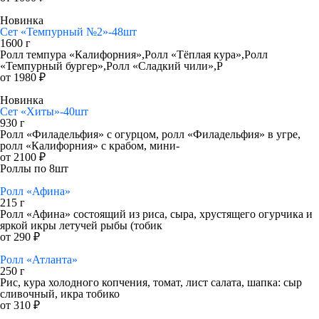
Новинка
Сет «Темпурный №2»-48шт
1600 г
Ролл темпура «Калифорния»,Ролл «Тёплая кура»,Ролл
«Темпурный бургер»,Ролл «Сладкий чили»,Р
от 1980 ₽
Новинка
Сет «Хиты»-40шт
930 г
Ролл «Филадельфия» с огурцом, ролл «Филадельфия» в угре,
ролл «Калифорния» с крабом, мини-
от 2100 ₽
Роллы по 8шт
Ролл «Афина»
215 г
Ролл «Афина» состоящий из риса, сыра, хрустящего огурчика и
яркой икры летучей рыбы (тобик
от 290 ₽
Ролл «Атланта»
250 г
Рис, кура холодного копчения, томат, лист салата, шапка: сыр
сливочный, икра тобико
от 310 ₽